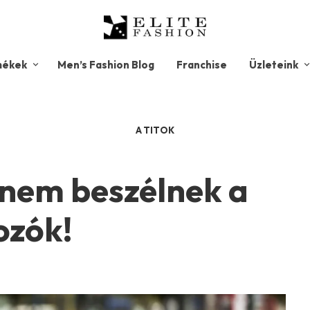
mékek
Men’s Fashion Blog
Franchise
Üzleteink
A TITOK
 nem beszélnek a
ozók!