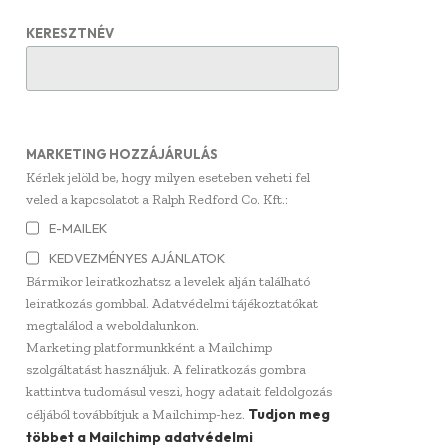
KERESZTNÉV
MARKETING HOZZÁJÁRULÁS
Kérlek jelöld be, hogy milyen eseteben veheti fel
veled a kapcsolatot a Ralph Redford Co. Kft.:
E-MAILEK
KEDVEZMÉNYES AJÁNLATOK
Bármikor leiratkozhatsz a levelek alján található
leiratkozás gombbal. Adatvédelmi tájékoztatókat
megtalálod a weboldalunkon.
Marketing platformunkként a Mailchimp
szolgáltatást használjuk. A feliratkozás gombra
kattintva tudomásul veszi, hogy adatait feldolgozás
Tudjon meg
céljából továbbítjuk a Mailchimp-hez.
többet a Mailchimp adatvédelmi