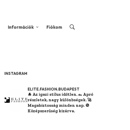
Információk
Fiókom
INSTAGRAM
ELITE.FASHION.BUDAPEST
🎩 Az igazi stílus időtlen.
👞 Apró
részletek, nagy különbségek.
🚀
Magabiztosság minden nap.
🚫
Középszerűség kizárva.