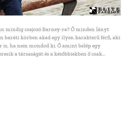
an mindig csajozó Barney-ra? Ő minden lányt
 baráti körben akad egy ilyen karakterű férfi, aki
kor is, ha nem mondod ki. Ő amint belép egy
resik a társaságát és a későbbiekben ő csak…