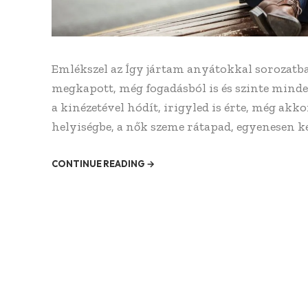
Emlékszel az Így jártam anyátokkal sorozatb
megkapott, még fogadásból is és szinte minden
a kinézetével hódít, irigyled is érte, még ak
helyiségbe, a nők szeme rátapad, egyenesen ke
CONTINUE READING →