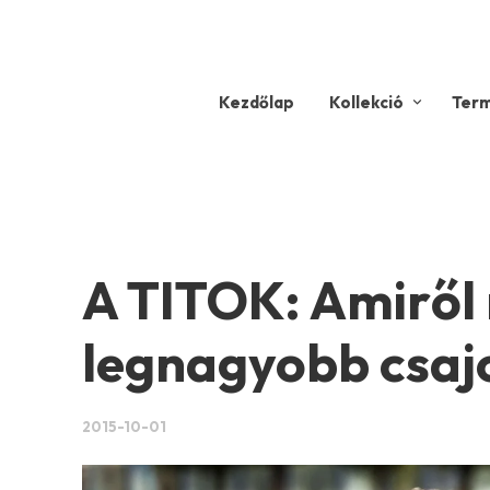
Kezdőlap
Kollekció
Ter
A TITOK: Amiről
legnagyobb csaj
2015-10-01