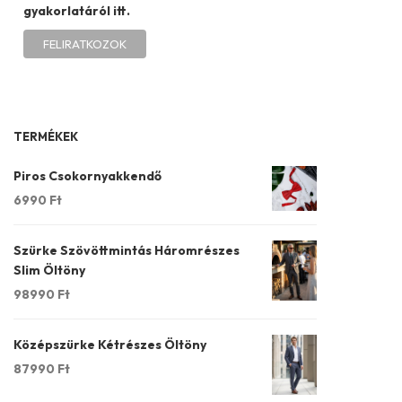
gyakorlatáról itt.
TERMÉKEK
Piros Csokornyakkendő
6990
Ft
Szürke Szövöttmintás Háromrészes
Slim Öltöny
98990
Ft
Középszürke Kétrészes Öltöny
87990
Ft