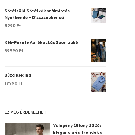
Sötétzöld,Sötétkék szálmintás
Nyakkendő + Díszzsebkendő
8990
Ft
Kék-Fekete Aprókockás Sportzakó
59990
Ft
Búza Kék Ing
19990
Ft
EZ MÉG ÉRDEKELHET
Vőlegény Öltöny 2026:
Elegancia és Trendek a