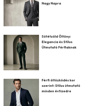
Nagy Napra
Sötétzöld Öltöny:
Elegancia és Stílus
Útmutató Férfiaknak
Férfi öltözködés kor
szerint: Stílus útmutató
minden évtizedre