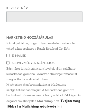
KERESZTNÉV
MARKETING HOZZÁJÁRULÁS
Kérlek jelöld be, hogy milyen eseteben veheti fel
veled a kapcsolatot a Ralph Redford Co. Kft.:
E-MAILEK
KEDVEZMÉNYES AJÁNLATOK
Bármikor leiratkozhatsz a levelek alján található
leiratkozás gombbal. Adatvédelmi tájékoztatókat
megtalálod a weboldalunkon.
Marketing platformunkként a Mailchimp
szolgáltatást használjuk. A feliratkozás gombra
kattintva tudomásul veszi, hogy adatait feldolgozás
Tudjon meg
céljából továbbítjuk a Mailchimp-hez.
többet a Mailchimp adatvédelmi