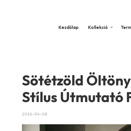
Kezdőlap
Kollekció
Ter
Sötétzöld Öltöny
Stílus Útmutató 
2026-04-08