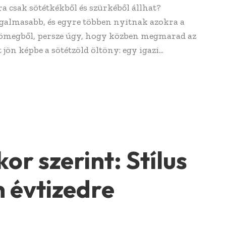
a csak sötétkékből és szürkéből állhat?
galmasabb, és egyre többen nyitnak azokra a
 tömegből, persze úgy, hogy közben megmarad az
jön képbe a sötétzöld öltöny: egy igazi...
or szerint: Stílus
 évtizedre