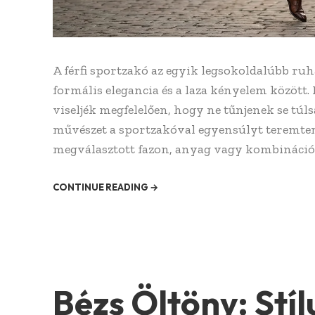
A férfi sportzakó az egyik legsokoldalúbb ru
formális elegancia és a laza kényelem között
viseljék megfelelően, hogy ne tűnjenek se tú
művészet a sportzakóval egyensúlyt teremteni
megválasztott fazon, anyag vagy kombináció
CONTINUE READING →
Bézs Öltöny: Stíl