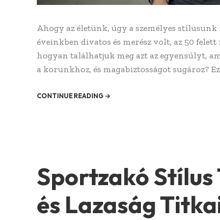
Ahogy az életünk, úgy a személyes stílusunk i
éveinkben divatos és merész volt, az 50 felet
hogyan találhatjuk meg azt az egyensúlyt, am
a korunkhoz, és magabiztosságot sugároz? Ez 
CONTINUE READING →
Sportzakó Stílus
és Lazaság Titka