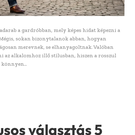
hadarab a gardróbban, mely képes hidat képezni a
. Mégis, sokan bizonytalanok abban, hogyan
lságosan merevnek, se elhanyagoltnak. Valóban
 az alkalomhoz illő stílusban, hiszen a rosszul
 könnyen...
usos választás 5