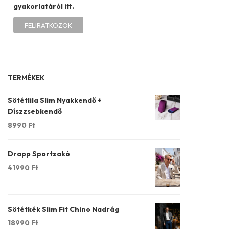
gyakorlatáról itt.
TERMÉKEK
Sötétlila Slim Nyakkendő +
Díszzsebkendő
8990
Ft
Drapp Sportzakó
41990
Ft
Sötétkék Slim Fit Chino Nadrág
18990
Ft