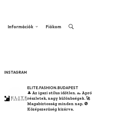
Információk
Fiókom
INSTAGRAM
ELITE.FASHION.BUDAPEST
🎩 Az igazi stílus időtlen.
👞 Apró
részletek, nagy különbségek.
🚀
Magabiztosság minden nap.
🚫
Középszerűség kizárva.