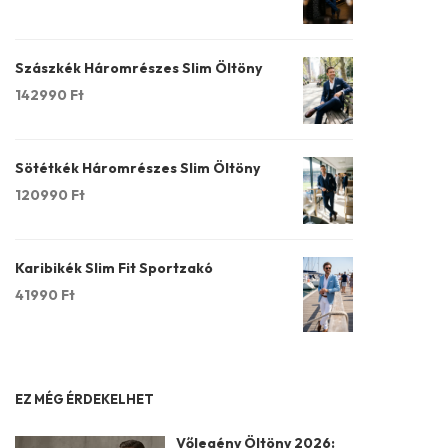
Szászkék Háromrészes Slim Öltöny
142990
Ft
Sötétkék Háromrészes Slim Öltöny
120990
Ft
Karibikék Slim Fit Sportzakó
41990
Ft
EZ MÉG ÉRDEKELHET
Vőlegény Öltöny 2026: