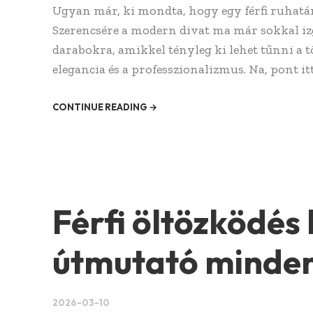
Ugyan már, ki mondta, hogy egy férfi ruhatár
Szerencsére a modern divat ma már sokkal iz
darabokra, amikkel tényleg ki lehet tűnni a
elegancia és a professzionalizmus. Na, pont itt 
CONTINUE READING →
Férfi öltözködés k
útmutató minden
2026-03-10