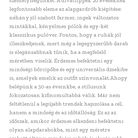
személyiségünket. A divattippek 20 éveseknek
legfontosabb eleme az alapgardrób kiépítése:
néhány jól szabott farmer, ingek változatos
mintákkal, kényelmes pólók és egy-két
klasszikus pulóver. Fontos, hogy a ruhák jól
illeszkedjenek, mert még a legegyszerűbb darab
is elegánsabbnak tűnik, ha a megfelelő
méretben viselik. Érdemes befektetni egy
minőségi bőrcipőbe és egy univerzális dzsekibe
is, amelyek emelik az outfit színvonalát.Ahogy
belépünk a 30-as éveinkbe, a stílusunk
fokozatosan kifinomultabbá válik. Már nem
feltétlenül a legújabb trendek hajszolása a cél,
hanem a minőség és az időtállóság. Ez az az
időszak, amikor érdemes elkezdeni befektetni
olyan alapdarabokba, mint egy méretre