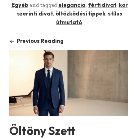
Egyéb
elegancia
férfi divat
kor
and tagged
,
,
szerinti divat
öltözködési tippek
stílus
,
,
útmutató
.
Previous Reading
Öltöny Szett