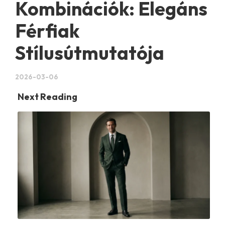
Kombinációk: Elegáns
Férfiak
Stílusútmutatója
2026-03-06
Next Reading