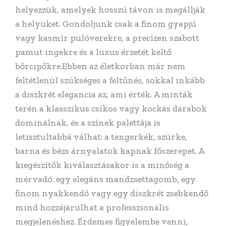
helyezzük, amelyek hosszú távon is megállják
a helyüket. Gondoljunk csak a finom gyapjú
vagy kasmír pulóverekre, a precízen szabott
pamut ingekre és a luxus érzetét keltő
bőrcipőkre.Ebben az életkorban már nem
feltétlenül szükséges a feltűnés, sokkal inkább
a diszkrét elegancia az, ami érték. A minták
terén a klasszikus csíkos vagy kockás darabok
dominálnak, és a színek palettája is
letisztultabbá válhat: a tengerkék, szürke,
barna és bézs árnyalatok kapnak főszerepet. A
kiegészítők kiválasztásakor is a minőség a
mérvadó: egy elegáns mandzsettagomb, egy
finom nyakkendő vagy egy diszkrét zsebkendő
mind hozzájárulhat a professzionális
megjelenéshez. Érdemes figyelembe venni,