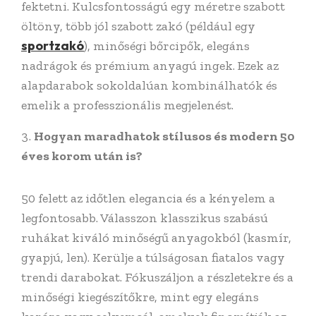
fektetni. Kulcsfontosságú egy méretre szabott
öltöny, több jól szabott zakó (például egy
sportzakó
), minőségi bőrcipők, elegáns
nadrágok és prémium anyagú ingek. Ezek az
alapdarabok sokoldalúan kombinálhatók és
emelik a professzionális megjelenést.
Hogyan maradhatok stílusos és modern 50
éves korom után is?
50 felett az időtlen elegancia és a kényelem a
legfontosabb. Válasszon klasszikus szabású
ruhákat kiváló minőségű anyagokból (kasmír,
gyapjú, len). Kerülje a túlságosan fiatalos vagy
trendi darabokat. Fókuszáljon a részletekre és a
minőségi kiegészítőkre, mint egy elegáns