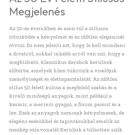
Megjelenés
Az 50-es éveinkben és azon túl a stílusos
öltözködés a kényelmet és az időtlen eleganciát
ötvözi. Ez nem jelenti azt, hogy le kell mondani
a divatról, sokkal inkább arról van szó, hogy a
megbízható, klasszikus darabok kerülnek
előtérbe, amelyek hűen tükrözik a viselőjük
személyiségét és élettapasztalatát. Az időtlen
stílus 50 felett kulcsa a megfelelő szabás és a
kiváló minőségű anyagok, mint például a
kasmír, a merinói gyapjú, a finom pamut és a
len. Ezek az anyagok nemcsak kényelmesek, de
elegáns esésükkel és tapintásukkal emelik az
összkép színvonalát.Kerüljük a túlzottan szűk