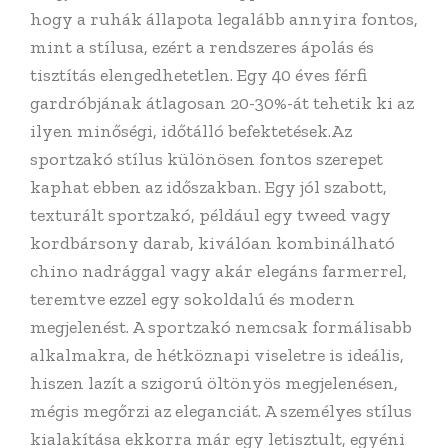
hogy a ruhák állapota legalább annyira fontos,
mint a stílusa, ezért a rendszeres ápolás és
tisztítás elengedhetetlen. Egy 40 éves férfi
gardróbjának átlagosan 20-30%-át tehetik ki az
ilyen minőségi, időtálló befektetések.Az
sportzakó stílus különösen fontos szerepet
kaphat ebben az időszakban. Egy jól szabott,
texturált sportzakó, például egy tweed vagy
kordbársony darab, kiválóan kombinálható
chino nadrággal vagy akár elegáns farmerrel,
teremtve ezzel egy sokoldalú és modern
megjelenést. A sportzakó nemcsak formálisabb
alkalmakra, de hétköznapi viseletre is ideális,
hiszen lazít a szigorú öltönyös megjelenésen,
mégis megőrzi az eleganciát. A személyes stílus
kialakítása ekkorra már egy letisztult, egyéni