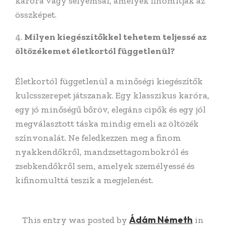
karóra vagy selyemsál, amelyek finomítják az
összképet.
Milyen kiegészítőkkel tehetem teljessé az
öltözékemet életkortól függetlenül?
Életkortól függetlenül a minőségi kiegészítők
kulcsszerepet játszanak. Egy klasszikus karóra,
egy jó minőségű bőröv, elegáns cipők és egy jól
megválasztott táska mindig emeli az öltözék
színvonalát. Ne feledkezzen meg a finom
nyakkendőkről, mandzsettagombokról és
zsebkendőkről sem, amelyek személyessé és
kifinomulttá teszik a megjelenést.
Ádám Németh
This entry was posted by
in