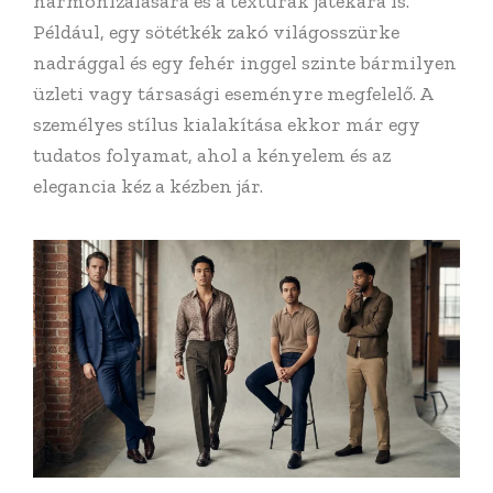
harmonizálására és a textúrák játékára is.
Például, egy sötétkék zakó világosszürke
nadrággal és egy fehér inggel szinte bármilyen
üzleti vagy társasági eseményre megfelelő. A
személyes stílus kialakítása ekkor már egy
tudatos folyamat, ahol a kényelem és az
elegancia kéz a kézben jár.