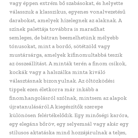
vagy éppen extrém bő szabásokat, és helyette
válasszuk a klasszikus, egyenes vonalvezetésű
darabokat, amelyek hízelegnek az alaknak. A
színek palettája továbbra is maradhat
semleges, de bátran beemelhetünk mélyebb
tónusokat, mint a bordó, sötétzöld vagy
mustársárga, amelyek kifinomultabbá teszik
az összeállítást. A minták terén a finom csíkok,
kockák vagy a halszálka minta kiváló
választásnak bizonyulnak. Az öltözködési
tippek ezen életkorra már inkább a
finomhangolásról szólnak, mintsem az alapok
újratanulásáról.A kiegészítők szerepe
különösen felértékelődik. Egy minőségi karóra,
egy elegáns bőröv, egy selyemsál vagy akár egy
stílusos aktatáska mind hozzájárulnak a teljes,