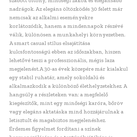
szabott öltöny, minőségi zakók és elegánsabb
nadrágok. Az elegáns öltözködés 30 felett már
nemcsak az alkalmi eseményekre
korlátozódik, hanem a mindennapok részévé
válik, különösen a munkahelyi környezetben.
A smart casual stílus elsajátítása
kulcsfontosságú ebben az időszakban, hiszen
lehetővé teszi a professzionális, mégis laza
megjelenést.A 30-as évek közepére már kialakul
egy stabil ruhatár, amely sokoldalú és
alkalmazkodik a különböző élethelyzetekhez. A
hangsúly a részleteken van: a megfelelő
kiegészítők, mint egy minőségi karóra, bőröv
vagy elegáns aktatáska mind hozzájárulnak a
letisztult és magabiztos megjelenéshez.
Érdemes figyelmet fordítani a színek