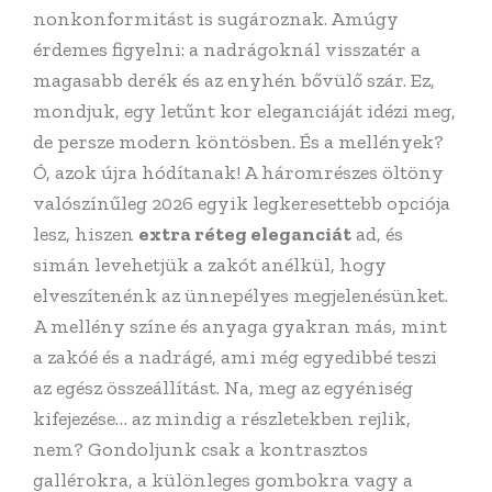
nonkonformitást is sugároznak. Amúgy
érdemes figyelni: a nadrágoknál visszatér a
magasabb derék és az enyhén bővülő szár. Ez,
mondjuk, egy letűnt kor eleganciáját idézi meg,
de persze modern köntösben. És a mellények?
Ó, azok újra hódítanak! A háromrészes öltöny
valószínűleg 2026 egyik legkeresettebb opciója
lesz, hiszen
extra réteg eleganciát
ad, és
simán levehetjük a zakót anélkül, hogy
elveszítenénk az ünnepélyes megjelenésünket.
A mellény színe és anyaga gyakran más, mint
a zakóé és a nadrágé, ami még egyedibbé teszi
az egész összeállítást. Na, meg az egyéniség
kifejezése… az mindig a részletekben rejlik,
nem? Gondoljunk csak a kontrasztos
gallérokra, a különleges gombokra vagy a