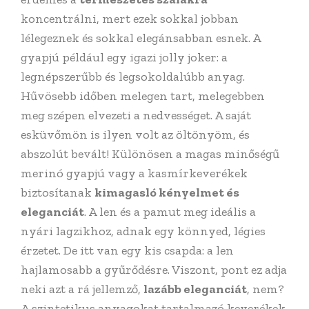
koncentrálni, mert ezek sokkal jobban
lélegeznek és sokkal elegánsabban esnek. A
gyapjú például egy igazi jolly joker: a
legnépszerűbb és legsokoldalúbb anyag.
Hűvösebb időben melegen tart, melegebben
meg szépen elvezeti a nedvességet. A saját
esküvőmön is ilyen volt az öltönyöm, és
abszolút bevált! Különösen a magas minőségű
merinó gyapjú vagy a kasmírkeverékek
biztosítanak
kimagasló kényelmet és
eleganciát
. A len és a pamut meg ideális a
nyári lagzikhoz, adnak egy könnyed, légies
érzetet. De itt van egy kis csapda: a len
hajlamosabb a gyűrődésre. Viszont, pont ez adja
neki azt a rá jellemző,
lazább eleganciát
, nem?
A szintetikus anyagokat tartalmazó keverékek