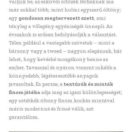
valljuk be, az esküvői öltözék férfiaknak ma
már sokkal több, mint holmi egyszerű öltöny;
egy
gondosan megtervezett szett
, ami
tényleg a vőlegény egyéniségét ünnepli. Az
évszakok is erősen befolyásolják a választást.
Télen például a vastagabb szövetek – mint a
bársony vagy a tweed – nagyon elegánsak, bár
lehet, hogy kevésbé mozgékony benne az
ember. Tavasszal és nyáron viszont inkább a
könnyedebb, légáteresztőbb anyagok
javasoltak. És persze, a
textúrák és minták
finom játéka
adja meg az igazi különlegességet;
egy sötétkék öltöny finom kockás mintával
máris modernné és frissé válik, azt
garantálom.