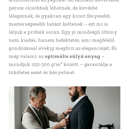
persze olcsóbbak lehetnek, de kevésbé
lélegeznek, és gyakran egy kicsit fényesebb,
mesterségesebb hatást keltenek – ezt mi is
látjuk a próbák során. Egy jó minőségű öltöny
nem kiadás, hanem befektetés, ami megfelelő
gondozással évekig megőrzi az eleganciáját. És
még valami: az
optimális súlyú anyag
–
mondjuk 250-300 g/m² között – garantálja a
tökéletes esést és kényelmet.