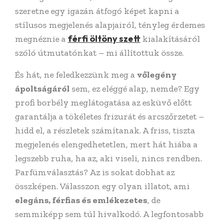
szeretne egy igazán átfogó képet kapni a
stílusos megjelenés alapjairól, tényleg érdemes
férfi öltöny szett
megnéznie a
kialakításáról
szóló útmutatónkat – mi állítottuk össze.
És hát, ne feledkezzünk meg a
vőlegény
ápoltságáról
sem, ez eléggé alap, nemde? Egy
profi borbély meglátogatása az esküvő előtt
garantálja a tökéletes frizurát és arcszőrzetet –
hidd el, a részletek számítanak. A friss, tiszta
megjelenés elengedhetetlen, mert hát hiába a
legszebb ruha, ha az, aki viseli, nincs rendben.
Parfümválasztás? Az is sokat dobhat az
összképen. Válasszon egy olyan illatot, ami
elegáns, férfias és emlékezetes
, de
semmiképp sem túl hivalkodó. A legfontosabb