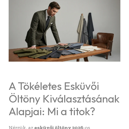
A Tökéletes Esküvői
Öltöny Kiválasztásának
Alapjai: Mi a titok?
Nézzük, az
esküvői öltöny 2026
-os