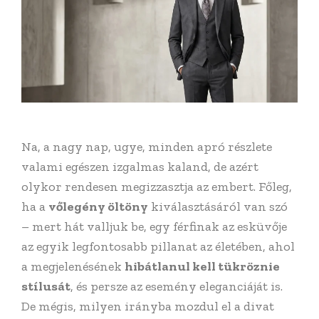
Na, a nagy nap, ugye, minden apró részlete
valami egészen izgalmas kaland, de azért
olykor rendesen megizzasztja az embert. Főleg,
ha a
vőlegény öltöny
kiválasztásáról van szó
– mert hát valljuk be, egy férfinak az esküvője
az egyik legfontosabb pillanat az életében, ahol
a megjelenésének
hibátlanul kell tükröznie
stílusát
, és persze az esemény eleganciáját is.
De mégis, milyen irányba mozdul el a divat