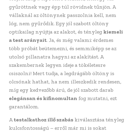
gyűröttnek vagy épp túl rövidnek tűnjön. A
vállaknál az öltönynek passzolnia kell, nem
lóg, nem gyűrődik. Egy jól szabott öltöny
optikailag nyújtja az alakot, és tényleg
kiemeli
a test arányait
. Ja, és még valami: érdemes
több próbát beütemezni, és semmiképp se az
utolsó pillanatra hagyni az alakítást. A
szakembernek legyen ideje a tökéletesre
csiszolni! Mert tudja, a legdrágább öltöny is
olcsónak hathat, ha nem illeszkedik rendesen,
míg egy kedvezőbb árú, de jól szabott darab
elegánsan és kifinomultan
fog mutatni, ezt
garantálom.
A
testalkathoz illő szabás
kiválasztása tényleg
kulcsfontosságú – erről már mi is sokat