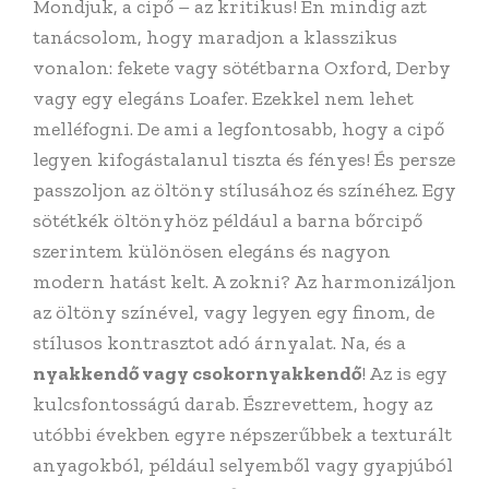
Mondjuk, a cipő – az kritikus! Én mindig azt
tanácsolom, hogy maradjon a klasszikus
vonalon: fekete vagy sötétbarna Oxford, Derby
vagy egy elegáns Loafer. Ezekkel nem lehet
melléfogni. De ami a legfontosabb, hogy a cipő
legyen kifogástalanul tiszta és fényes! És persze
passzoljon az öltöny stílusához és színéhez. Egy
sötétkék öltönyhöz például a barna bőrcipő
szerintem különösen elegáns és nagyon
modern hatást kelt. A zokni? Az harmonizáljon
az öltöny színével, vagy legyen egy finom, de
stílusos kontrasztot adó árnyalat. Na, és a
nyakkendő vagy csokornyakkendő
! Az is egy
kulcsfontosságú darab. Észrevettem, hogy az
utóbbi években egyre népszerűbbek a texturált
anyagokból, például selyemből vagy gyapjúból