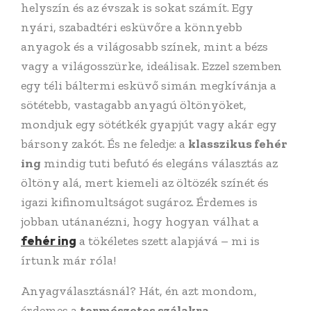
helyszín és az évszak is sokat számít. Egy
nyári, szabadtéri esküvőre a könnyebb
anyagok és a világosabb színek, mint a bézs
vagy a világosszürke, ideálisak. Ezzel szemben
egy téli báltermi esküvő simán megkívánja a
sötétebb, vastagabb anyagú öltönyöket,
mondjuk egy sötétkék gyapjút vagy akár egy
bársony zakót. És ne feledje: a
klasszikus fehér
ing
mindig tuti befutó és elegáns választás az
öltöny alá, mert kiemeli az öltözék színét és
igazi kifinomultságot sugároz. Érdemes is
jobban utánanézni, hogy hogyan válhat a
fehér ing
a tökéletes szett alapjává – mi is
írtunk már róla!
Anyagválasztásnál? Hát, én azt mondom,
érdemes a
természetes szálakra