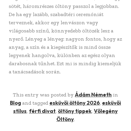
sötét, háromrészes öltöny passzol a legjobban.
De ha egy lazább, szabadtéri ceremóniát
terveznek, akkor egy lenvászon vagy
világosabb színű, könnyedebb öltözék lesz a
nyerő. Lényeg a lényeg: nagyon fontos, hogy az
anyag, a szín és a kiegészítők is mind össze
legyenek hangolva, különben az egész olyan
darabosnak tűnhet. Ezt mi is mindig kiemeljük
a tanácsadások során.
Ádám Németh
This entry was posted by
in
Blog
esküvői öltöny 2026
esküvői
and tagged
,
stílus
férfi divat
öltöny tippek
Vőlegény
,
,
,
Öltöny
.