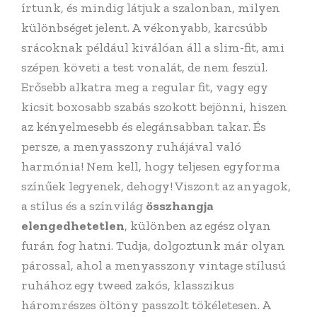
írtunk, és mindig látjuk a szalonban, milyen
különbséget jelent. A vékonyabb, karcsúbb
srácoknak például kiválóan áll a slim-fit, ami
szépen követi a test vonalát, de nem feszül.
Erősebb alkatra meg a regular fit, vagy egy
kicsit boxosabb szabás szokott bejönni, hiszen
az kényelmesebb és elegánsabban takar. És
persze, a menyasszony ruhájával való
harmónia! Nem kell, hogy teljesen egyforma
színűek legyenek, dehogy! Viszont az anyagok,
a stílus és a színvilág
összhangja
elengedhetetlen
, különben az egész olyan
furán fog hatni. Tudja, dolgoztunk már olyan
párossal, ahol a menyasszony vintage stílusú
ruhához egy tweed zakós, klasszikus
háromrészes öltöny passzolt tökéletesen. A