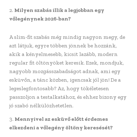
Milyen szabás illik a legjobban egy
vőlegénynek 2026-ban?
A slim-fit szabás még mindig nagyon megy, de
azt látjuk, egyre többen jönnek be hozzánk,
akik a kényelmesebb, kicsit lazább, modern
regular fit öltönyöket keresik. Ezek, mondjuk,
nagyobb mozgásszabadságot adnak, ami egy
esküvőn, a tánc közben, igencsak jól jön! De a
legeslegfontosabb? Az, hogy tökéletesen
passzoljon a testalkatához, és ehhez bizony egy
jó szabó nélkülözhetetlen.
Mennyivel az esküvő előtt érdemes
elkezdeni a vőlegény öltöny keresését?