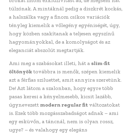
brokát finom exkluzivitást ad, de mégsem hat
túlzónak. A mintáknál pedig a diszkrét kockás,
a halszálka vagy a finom csíkos variációk
tényleg kiemelik a vőlegény egyéniségét, úgy,
hogy közben szakítanak a teljesen egyszínű
hagyományokkal, de a komolyságot és az
eleganciát abszolút megtartják.
Ami meg a szabásokat illeti, hát a
slim-fit
öltönyök
továbbra is menők, szépen kiemelik
azt a férfias sziluettet, amit annyira szeretünk.
De! Azt látom a szalonban, hogy egyre több
pasas keresi a kényelmesebb, kicsit lazább,
úgynevezett
modern regular fit
változatokat
is. Ezek több mozgásszabadságot adnak – ami
egy esküvőn, a táncnál, nem is olyan rossz,
ugye? – és valahogy egy elegáns