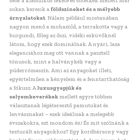
bele: a klasszikus fekete és sötétkék mellett már
sokan keresik a
földszíneket és a mélyebb
árnyalatokat
. Nálam például mostanában
nagyon menő a mohazöld, a terrakotta vagy a
burgundi, főleg az őszi, vidéki esküvőknél
látom, hogy ezek dominálnak. A nyári, laza
eleganciához meg ott vannak a pasztell
tónusok, mint a halványkék vagy a
púderrózsaszín. Ami az anyagokat illeti,
egyértelműen a kényelem és a fenntarthatóság
a fókusz. A
luxusgyapjúk és
selyemkeverékek
mellett egyre többen
választanak légáteresztő pamutokat és
lenvásznakat – ezek ideálisak a melegebb
évszakokra, ezt mondom én! És mit szólnánk a
texturált anyagokhoz? Egy kordbársony vagy