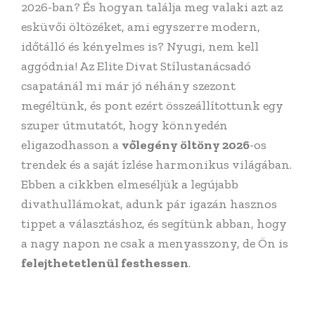
2026-ban? És hogyan találja meg valaki azt az
esküvői öltözéket, ami egyszerre modern,
időtálló és kényelmes is? Nyugi, nem kell
aggódnia! Az Elite Divat Stílustanácsadó
csapatánál mi már jó néhány szezont
megéltünk, és pont ezért összeállítottunk egy
szuper útmutatót, hogy könnyedén
eligazodhasson a
vőlegény öltöny 2026
-os
trendek és a saját ízlése harmonikus világában.
Ebben a cikkben elmeséljük a legújabb
divathullámokat, adunk pár igazán hasznos
tippet a választáshoz, és segítünk abban, hogy
a nagy napon ne csak a menyasszony, de Ön is
felejthetetlenül festhessen
.