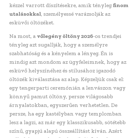
kézzel varrott díszítésekre, amik tényleg
finom
utalásokkal
, személyessé varázsolják az
esküvői öltözéket.
Na most, a
vőlegény öltöny 2026
-os trendjei
tényleg azt sugallják, hogy a személyre
szabhatóság és a kényelem a lényeg. Én is
mindig azt mondom az ügyfeleimnek, hogy az
esküvő helyszínéhez és stílusához igazodó
öltözék kiválasztása az alap. Képzeljük csak el:
egy tengerparti ceremónián a lenvászon vagy
könnyű pamut öltöny, persze világosabb
árnyalatokban, egyszerűen verhetetlen. De
persze, ha egy kastélyban vagy templomban
lesz a lagzi, az már egy klasszikusabb, sötétebb
színű, gyapjú alapú összeállítást kíván. Azért