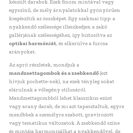
készült darabok. Ezek finom mintával vagy
egyszínű, de mély árnyalatokkal gyönyörűen
kiegészítik az összképet. Egy szakmai tipp: a
nyakkendő szélessége illeszkedjen a zakó
gallérjának szélességéhez, így biztosítva az
optikai harmóniát
, és elkerülve a furcsa
arányokat.
Az apró részletek, mondjuk a
mandzsettagombok és a zsebkendő
(ezt
hívjuk pochette-nek), na ezek tényleg sokat
elárulnak a vőlegény stílusáról.
Mandzsettagombból lehet klasszikus ezüst
vagy arany darab, de mi azt tapasztaltuk, egyre
menőbbek a személyre szabott, gravírozott
vagy tematikus változatok. A zsebkendő színe
és mintája harmonizálhat a nyakkendővel, de