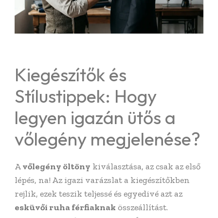
Kiegészítők és
Stílustippek: Hogy
legyen igazán ütős a
vőlegény megjelenése?
A
vőlegény öltöny
kiválasztása, az csak az első
lépés, na! Az igazi varázslat a kiegészítőkben
rejlik, ezek teszik teljessé és egyedivé azt az
esküvői ruha férfiaknak
összeállítást.