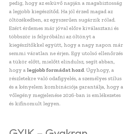
pedig, hogy az esküvő napján a magabiztosság
a legjobb kiegészítőd. Ha jól érzed magad az
öltözékedben, az egyszerűen sugárzik rólad.
Ezért érdemes már jóval előre kiválasztani és
többször is felpróbálni az öltönyt a
kiegészítőkkel együtt, hogy a nagy napon már
semmi váratlan ne érjen. Egy utolsó ellenőrzés
a tükör előtt, mielőtt elindulsz, segít abban,
hogy a
legjobb formádat hozd
. Úgyhogy, a
részletekre való odafigyelés, a személyes stílus
és a kényelem kombinációja garantálja, hogy a
vőlegény megjelenése 2026-ban is emlékezetes
és kifinomult legyen.
GYIK – Gyakran