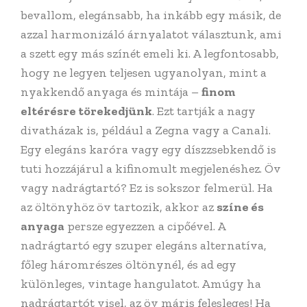
bevallom, elegánsabb, ha inkább egy másik, de
azzal harmonizáló árnyalatot választunk, ami
a szett egy más színét emeli ki. A legfontosabb,
hogy ne legyen teljesen ugyanolyan, mint a
nyakkendő anyaga és mintája –
finom
eltérésre törekedjünk
. Ezt tartják a nagy
divatházak is, például a Zegna vagy a Canali.
Egy elegáns karóra vagy egy díszzsebkendő is
tuti hozzájárul a kifinomult megjelenéshez. Öv
vagy nadrágtartó? Ez is sokszor felmerül. Ha
az öltönyhöz öv tartozik, akkor az
színe és
anyaga
persze egyezzen a cipőével. A
nadrágtartó egy szuper elegáns alternatíva,
főleg háromrészes öltönynél, és ad egy
különleges, vintage hangulatot. Amúgy ha
nadrágtartót visel, az öv máris felesleges! Ha