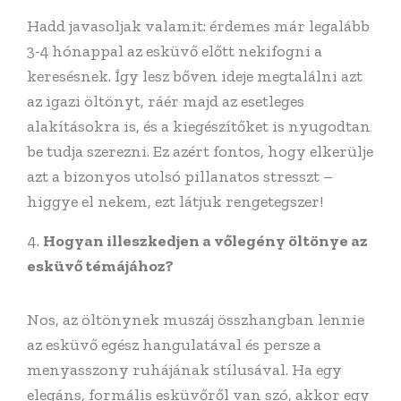
Hadd javasoljak valamit: érdemes már legalább
3-4 hónappal az esküvő előtt nekifogni a
keresésnek. Így lesz bőven ideje megtalálni azt
az igazi öltönyt, ráér majd az esetleges
alakításokra is, és a kiegészítőket is nyugodtan
be tudja szerezni. Ez azért fontos, hogy elkerülje
azt a bizonyos utolsó pillanatos stresszt –
higgye el nekem, ezt látjuk rengetegszer!
Hogyan illeszkedjen a vőlegény öltönye az
esküvő témájához?
Nos, az öltönynek muszáj összhangban lennie
az esküvő egész hangulatával és persze a
menyasszony ruhájának stílusával. Ha egy
elegáns, formális esküvőről van szó, akkor egy