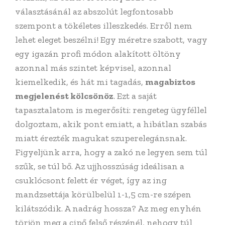
választásánál az abszolút legfontosabb
szempont a tökéletes illeszkedés. Erről nem
lehet eleget beszélni! Egy méretre szabott, vagy
egy igazán profi módon alakított öltöny
azonnal más szintet képvisel, azonnal
kiemelkedik, és hát mi tagadás,
magabiztos
megjelenést kölcsönöz
. Ezt a saját
tapasztalatom is megerősíti: rengeteg ügyféllel
dolgoztam, akik pont emiatt, a hibátlan szabás
miatt érezték magukat szuperelegánsnak.
Figyeljünk arra, hogy a zakó ne legyen sem túl
szűk, se túl bő. Az ujjhosszúság ideálisan a
csuklócsont felett ér véget, így az ing
mandzsettája körülbelül 1-1,5 cm-re szépen
kilátszódik. A nadrág hossza? Az meg enyhén
törjön meg a cipő felső részénél, nehogy túl