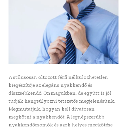
A stílusosan öltözött férfi nélkülözhetetlen
kiegészítője az elegáns nyakkendő és
díszzsebkendő. Önmagukban, de együtt is jól
tudják hangsúlyozni tetszetős megjelenésünk.
Megmutatjuk, hogyan kell divatosan
megkötni a nyakkendőt. A legnépszerűbb
nyakkendőcsomók és azok helyes megkötése