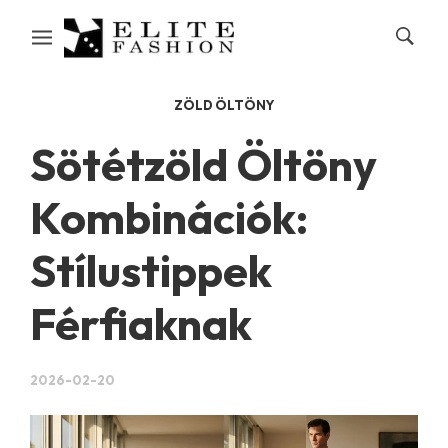
ZÖLD ÖLTÖNY
Sötétzöld Öltöny
Kombinációk:
Stílustippek
Férfiaknak
2026-02-20