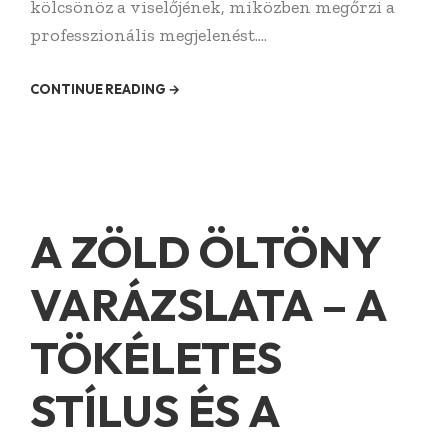
kölcsönöz a viselőjének, miközben megőrzi a
professzionális megjelenést....
CONTINUE READING →
A ZÖLD ÖLTÖNY
VARÁZSLATA – A
TÖKÉLETES
STÍLUS ÉS A