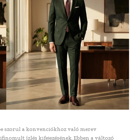
be szorul a konvenciókhoz való merev
ifinomult ízlés kifejezésének. Ebben a változó