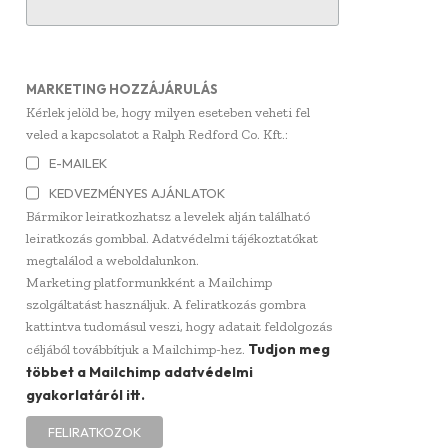
MARKETING HOZZÁJÁRULÁS
Kérlek jelöld be, hogy milyen eseteben veheti fel
veled a kapcsolatot a Ralph Redford Co. Kft.:
E-MAILEK
KEDVEZMÉNYES AJÁNLATOK
Bármikor leiratkozhatsz a levelek alján található
leiratkozás gombbal. Adatvédelmi tájékoztatókat
megtalálod a weboldalunkon.
Marketing platformunkként a Mailchimp
szolgáltatást használjuk. A feliratkozás gombra
kattintva tudomásul veszi, hogy adatait feldolgozás
Tudjon meg
céljából továbbítjuk a Mailchimp-hez.
többet a Mailchimp adatvédelmi
gyakorlatáról itt.