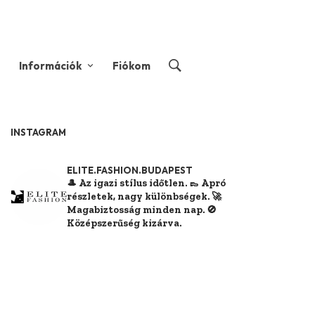
Információk
Fiókom
INSTAGRAM
ELITE.FASHION.BUDAPEST
🎩 Az igazi stílus időtlen.
👞 Apró
részletek, nagy különbségek.
🚀
Magabiztosság minden nap.
🚫
Középszerűség kizárva.