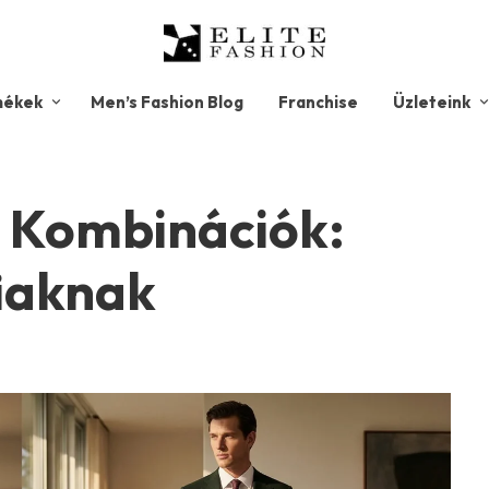
mékek
Men’s Fashion Blog
Franchise
Üzleteink
y Kombinációk:
fiaknak