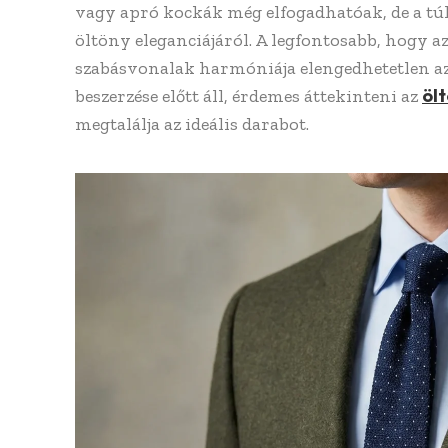
vagy apró kockák még elfogadhatóak, de a túl
öltöny eleganciájáról. A legfontosabb, hogy a
szabásvonalak harmóniája elengedhetetlen az 
öl
beszerzése előtt áll, érdemes áttekinteni az
megtalálja az ideális darabot.