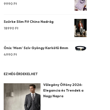
9990
Ft
Szürke Slim Fit Chino Nadrág
18990
Ft
Ónix ‘Mom’ Szív Gyöngy Karkötő 8mm
4990
Ft
EZ MÉG ÉRDEKELHET
Vőlegény Öltöny 2026:
Elegancia és Trendek a
Nagy Napra