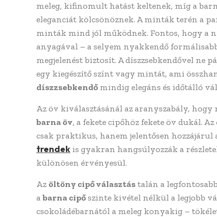
meleg, kifinomult hatást keltenek, míg a ba
eleganciát kölcsönöznek. A minták terén a pai
minták mind jól működnek. Fontos, hogy a 
anyagával – a selyem nyakkendő formálisabb
megjelenést biztosít. A díszzsebkendővel ne 
egy kiegészítő színt vagy mintát, ami összha
díszzsebkendő
mindig elegáns és időtálló vál
Az öv kiválasztásánál az aranyszabály, hogy 
barna öv
, a fekete cipőhöz fekete öv dukál. A
csak praktikus, hanem jelentősen hozzájárul
trendek
is gyakran hangsúlyozzák a részletek
különösen érvényesül.
Az
öltöny cipő választás
talán a legfontosabb
a
barna cipő
szinte kivétel nélkül a legjobb 
csokoládébarnától a meleg konyakig – tökéle