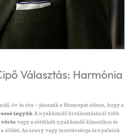
 Cipő Választás: Harmónia
dő, öv és óra – játsszák a főszerepet abban, hogy a
lyessé tegyük
. A nyakkendő kiválasztásánál több
 vörös
vagy a sötétkék nyakkendő klasszikus és
 a zöldet. Az arany vagy mustársárga árnyalatok