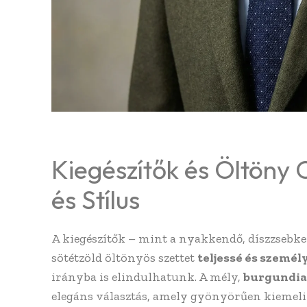
Kiegészítők és Öltöny
és Stílus
A kiegészítők – mint a nyakkendő, díszzsebken
sötétzöld öltönyös szettet
teljessé és szemé
irányba is elindulhatunk. A mély,
burgundia
elegáns választás, amely gyönyörűen kiemeli