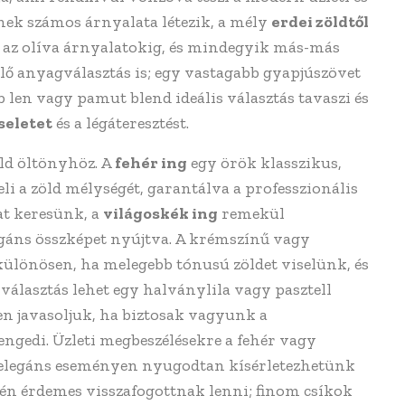
nek számos árnyalata létezik, a mély
erdei zöldtől
n az olíva árnyalatokig, és mindegyik más-más
lő anyagválasztás is; egy vastagabb gyapjúszövet
b len vagy pamut blend ideális választás tavaszi és
seletet
és a légáteresztést.
öld öltönyhöz. A
fehér ing
egy örök klasszikus,
eli a zöld mélységét, garantálva a professzionális
at keresünk, a
világoskék ing
remekül
egáns összképet nyújtva. A krémszínű vagy
különösen, ha melegebb tónusú zöldet viselünk, és
álasztás lehet egy halványlila vagy pasztell
ben javasoljuk, ha biztosak vagyunk a
ngedi. Üzleti megbeszélésekre a fehér vagy
bb elegáns eseményen nyugodtan kísérletezhetünk
én érdemes visszafogottnak lenni; finom csíkok