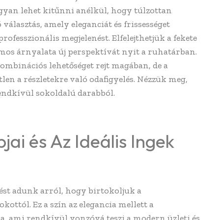
gyan lehet kitűnni anélkül, hogy túlzottan
 választás, amely eleganciát és frissességet
ofesszionális megjelenést. Elfelejthetjük a fekete
ámos árnyalata új perspektívát nyit a ruhatárban.
kombinációs lehetőséget rejt magában, de a
len a részletekre való odafigyelés. Nézzük meg,
ndkívül sokoldalú darabból.
jai és Az Ideális Ingek
ést adunk arról, hogy birtokoljuk a
ottól. Ez a szín az elegancia mellett a
ja, ami rendkívül vonzóvá teszi a modern üzleti és