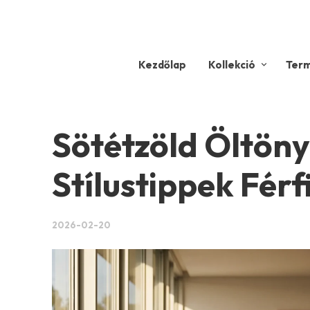
Kezdőlap
Kollekció
Ter
Sötétzöld Öltön
Stílustippek Fér
2026-02-20