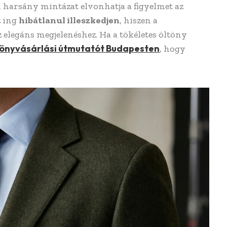
 harsány mintázat elvonhatja a figyelmet az
z ing
hibátlanul illeszkedjen
, hiszen a
elegáns megjelenéshez. Ha a tökéletes öltöny
tönyvásárlási útmutatót Budapesten
, hogy