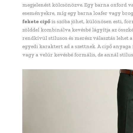
megjelenést kölcsönözve. Egy barna oxford va
eseményekre, míg egy barna loafer vagy brog
fekete cipő
is szóba jöhet, különösen esti, f
zölddel kombinálva kevésbé lágyítja az összké
rendkívül stílusos és merész választás lehet 
egyedi karaktert ad a szettnek. A cipő anyaga 
vagy a velúr kevésbé formális, de annál stílus