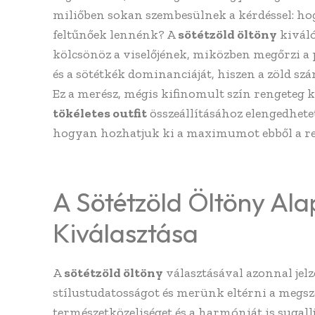
miliőben sokan szembesülnek a kérdéssel: ho
feltűnőek lennénk? A
sötétzöld öltöny
kiváló
kölcsönöz a viselőjének, miközben megőrzi a pr
és a sötétkék dominanciáját, hiszen a zöld sz
Ez a merész, mégis kifinomult szín rengeteg 
tökéletes outfit
összeállításához elengedhetet
hogyan hozhatjuk ki a maximumot ebből a re
A Sötétzöld Öltöny Alap
Kiválasztása
A
sötétzöld öltöny
választásával azonnal jelz
stílustudatosságot és merünk eltérni a megszok
természetközeliséget és a harmóniát is sugall