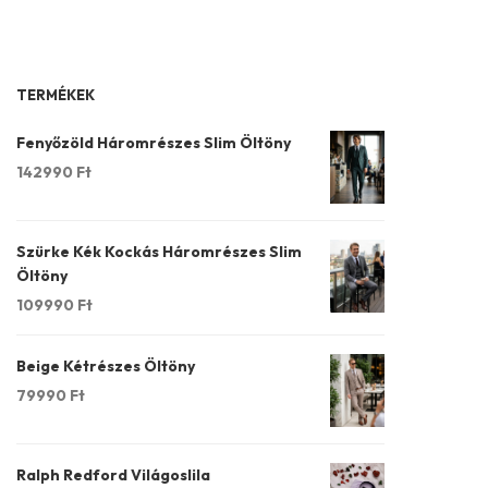
TERMÉKEK
Fenyőzöld Háromrészes Slim Öltöny
142990
Ft
Szürke Kék Kockás Háromrészes Slim
Öltöny
109990
Ft
Beige Kétrészes Öltöny
79990
Ft
Ralph Redford Világoslila