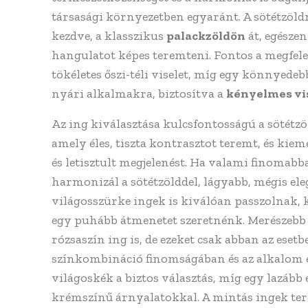
társasági környezetben egyaránt. A sötétzöld
kezdve, a klasszikus
palackzöldön
át, egésze
hangulatot képes teremteni. Fontos a megfele
tökéletes őszi-téli viselet, míg egy könnyedeb
nyári alkalmakra, biztosítva a
kényelmes vi
Az ing kiválasztása kulcsfontosságú a sötétz
amely éles, tiszta kontrasztot teremt, és kiem
és letisztult megjelenést. Ha valami finomabb
harmonizál a sötétzölddel, lágyabb, mégis el
világosszürke ingek is kiválóan passzolnak, 
egy puhább átmenetet szeretnénk. Merészebb v
rózsaszín ing is, de ezeket csak abban az eset
színkombináció finomságában és az alkalom e
világoskék a biztos választás, míg egy lazá
krémszínű árnyalatokkal. A mintás ingek ter