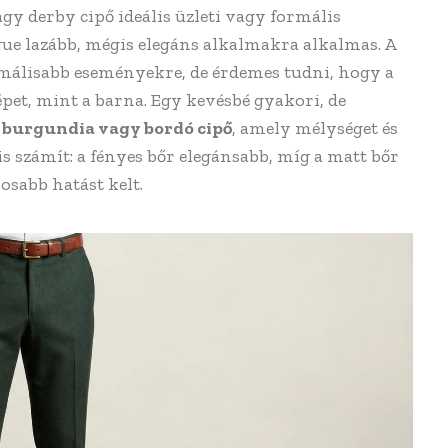
gy derby cipő ideális üzleti vagy formális
ue lazább, mégis elegáns alkalmakra alkalmas. A
ormálisabb eseményekre, de érdemes tudni, hogy a
pet, mint a barna. Egy kevésbé gyakori, de
a
burgundia vagy bordó cipő
, amely mélységet és
is számít: a fényes bőr elegánsabb, míg a matt bőr
osabb hatást kelt.