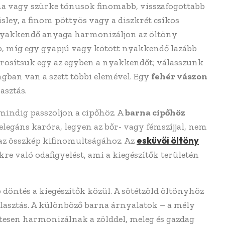
rna vagy szürke tónusok finomabb, visszafogottabb
sley, a finom pöttyös vagy a diszkrét csíkos
nyakkendő anyaga harmonizáljon az öltöny
, míg egy gyapjú vagy kötött nyakkendő lazább
párosítsuk egy az egyben a nyakkendőt; válasszunk
ngban van a szett többi elemével. Egy
fehér vászon
asztás.
mindig passzoljon a cipőhöz. A
barna cipőhöz
z elegáns karóra, legyen az bőr- vagy fémszíjjal, nem
esküvői öltöny
 az összkép kifinomultságához. Az
re való odafigyelést, ami a kiegészítők területén
 döntés a kiegészítők közül. A sötétzöld öltönyhöz
választás. A különböző barna árnyalatok – a mély
tesen harmonizálnak a zölddel, meleg és gazdag