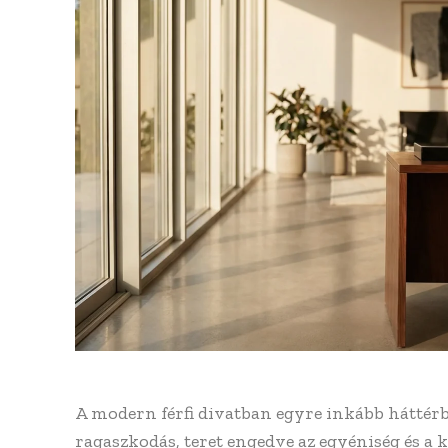
A modern férfi divatban egyre inkább háttér
ragaszkodás, teret engedve az egyéniség és a k