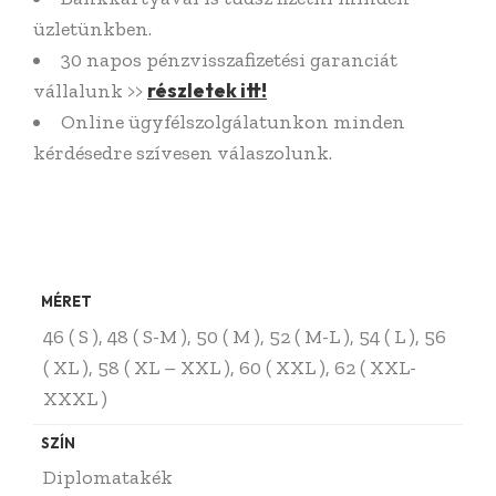
üzletünkben.
30 napos pénzvisszafizetési garanciát
részletek itt!
vállalunk >>
Online ügyfélszolgálatunkon minden
kérdésedre szívesen válaszolunk.
MÉRET
46 ( S ), 48 ( S-M ), 50 ( M ), 52 ( M-L ), 54 ( L ), 56
( XL ), 58 ( XL – XXL ), 60 ( XXL ), 62 ( XXL-
XXXL )
SZÍN
Diplomatakék