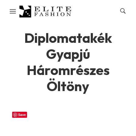
Diplomatakék
Gyapjú
Háromrészes
Öltöny
Save