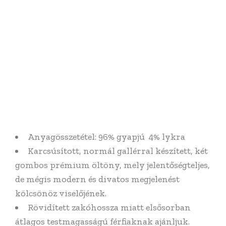
Anyagösszetétel: 96% gyapjú 4% lykra
Karcsúsított, normál gallérral készített, két
gombos prémium öltöny, mely jelentőségteljes,
de mégis modern és divatos megjelenést
kölcsönöz viselőjének.
Rövidített zakóhossza miatt elsősorban
átlagos testmagasságú férfiaknak ajánljuk.