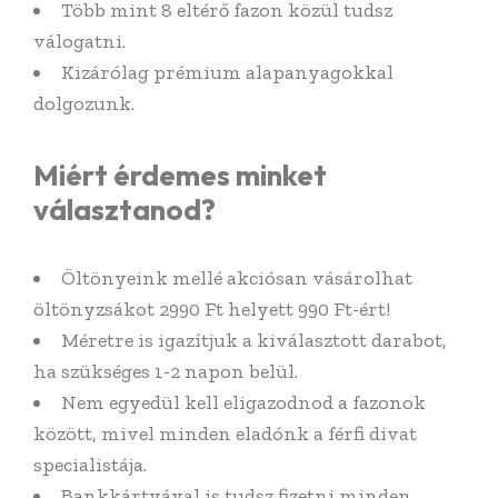
Több mint 8 eltérő fazon közül tudsz
válogatni.
Kizárólag prémium alapanyagokkal
dolgozunk.
Miért érdemes minket
választanod?
Öltönyeink mellé akciósan vásárolhat
öltönyzsákot 2990 Ft helyett 990 Ft-ért!
Méretre is igazítjuk a kiválasztott darabot,
ha szükséges 1-2 napon belül.
Nem egyedül kell eligazodnod a fazonok
között, mivel minden eladónk a férfi divat
specialistája.
Bankkártyával is tudsz fizetni minden