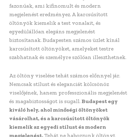
fazonúak, ami kifinomult és modern
megjelenést eredményez. A karcsúsított
öltönyök kiemelik a test vonalait, és
egyedülállóan elegáns megjelenést
biztosítanak. Budapesten számos üzlet kínál
karcsúsított öltönyöket, amelyeket testre
szabhatnak és személyre szólóan illeszthetnek.
Az öltöny viselése tehát számos előnnyel jár.
Nemcsak stílust és eleganciát kölcsönöz
viselőjének, hanem professzionális megjelenést
és magabiztosságot is sugall.
Budapest egy
kiváló hely, ahol minőségi öltönyöket
vásárolhat, és a karcsúsított öltönyök
kiemelik az egyedi stílust és modern
megjelenést.
Tehát ne habozzunk öltönyt