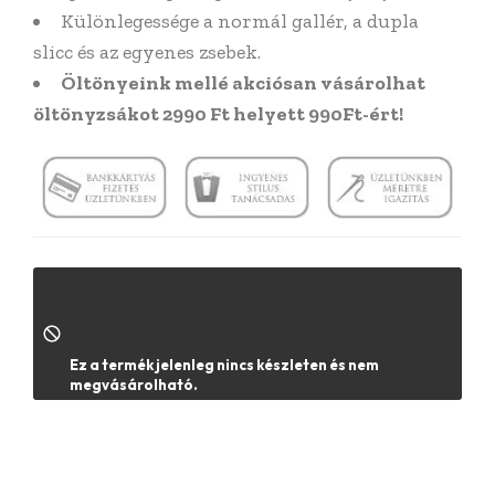
Különlegessége a normál gallér, a dupla
slicc és az egyenes zsebek.
Öltönyeink mellé akciósan vásárolhat
öltönyzsákot 2990 Ft helyett 990Ft-ért!
ÜZLETKERESŐ
Ez a termék jelenleg nincs készleten és nem
megvásárolható.