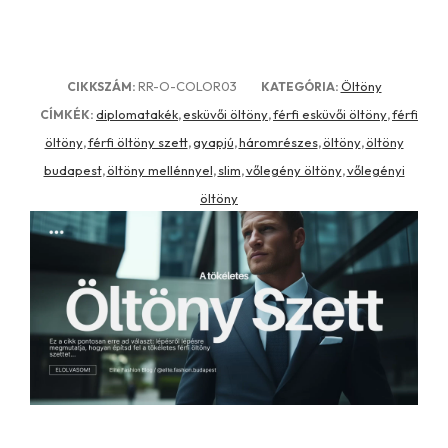
RR-O-COLOR03
Öltöny
CIKKSZÁM:
KATEGÓRIA:
diplomatakék
esküvői öltöny
férfi esküvői öltöny
férfi
CÍMKÉK:
,
,
,
öltöny
férfi öltöny szett
gyapjú
háromrészes
öltöny
öltöny
,
,
,
,
,
budapest
öltöny mellénnyel
slim
vőlegény öltöny
vőlegényi
,
,
,
,
öltöny