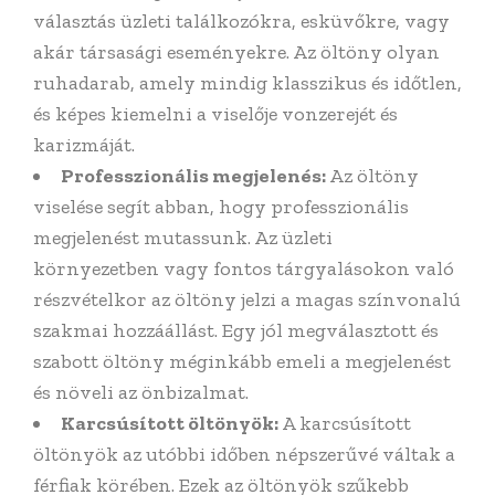
választás üzleti találkozókra, esküvőkre, vagy
akár társasági eseményekre. Az öltöny olyan
ruhadarab, amely mindig klasszikus és időtlen,
és képes kiemelni a viselője vonzerejét és
karizmáját.
Professzionális megjelenés:
Az öltöny
viselése segít abban, hogy professzionális
megjelenést mutassunk. Az üzleti
környezetben vagy fontos tárgyalásokon való
részvételkor az öltöny jelzi a magas színvonalú
szakmai hozzáállást. Egy jól megválasztott és
szabott öltöny méginkább emeli a megjelenést
és növeli az önbizalmat.
Karcsúsított öltönyök:
A karcsúsított
öltönyök az utóbbi időben népszerűvé váltak a
férfiak körében. Ezek az öltönyök szűkebb