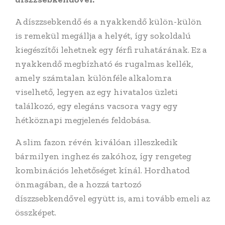
A díszzsebkendő és a nyakkendő külön-külön
is remekül megállja a helyét, így sokoldalú
kiegészítői lehetnek egy férfi ruhatárának. Ez a
nyakkendő megbízható és rugalmas kellék,
amely számtalan különféle alkalomra
viselhető, legyen az egy hivatalos üzleti
találkozó, egy elegáns vacsora vagy egy
hétköznapi megjelenés feldobása.
A slim fazon révén kiválóan illeszkedik
bármilyen inghez és zakóhoz, így rengeteg
kombinációs lehetőséget kínál. Hordhatod
önmagában, de a hozzá tartozó
díszzsebkendővel együtt is, ami tovább emeli az
összképet.