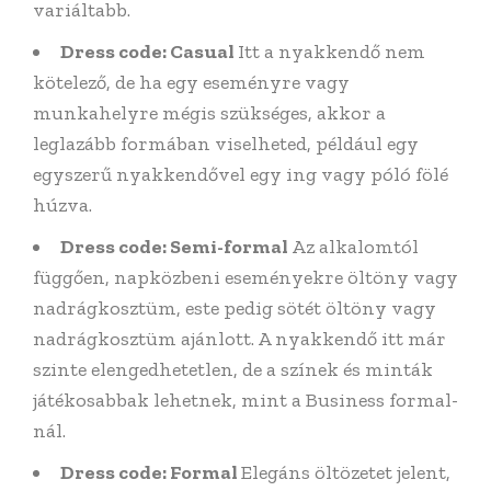
variáltabb.
Dress code: Casual
Itt a nyakkendő nem
kötelező, de ha egy eseményre vagy
munkahelyre mégis szükséges, akkor a
leglazább formában viselheted, például egy
egyszerű nyakkendővel egy ing vagy póló fölé
húzva.
Dress code: Semi-formal
Az alkalomtól
függően, napközbeni eseményekre öltöny vagy
nadrágkosztüm, este pedig sötét öltöny vagy
nadrágkosztüm ajánlott. A nyakkendő itt már
szinte elengedhetetlen, de a színek és minták
játékosabbak lehetnek, mint a Business formal-
nál.
Dress code: Formal
Elegáns öltözetet jelent,