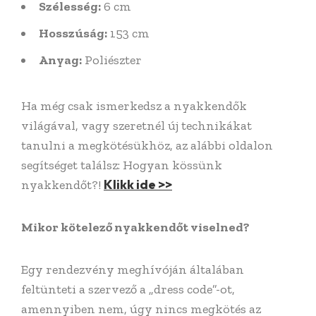
Szélesség:
6 cm
Hosszúság:
153 cm
Anyag:
Poliészter
Ha még csak ismerkedsz a nyakkendők
világával, vagy szeretnél új technikákat
tanulni a megkötésükhöz, az alábbi oldalon
segítséget találsz: Hogyan kössünk
Klikk ide >>
nyakkendőt?!
Mikor kötelező nyakkendőt viselned?
Egy rendezvény meghívóján általában
feltünteti a szervező a „dress code”-ot,
amennyiben nem, úgy nincs megkötés az