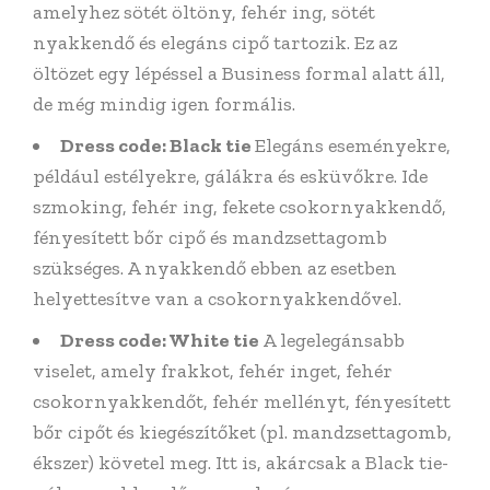
amelyhez sötét öltöny, fehér ing, sötét
nyakkendő és elegáns cipő tartozik. Ez az
öltözet egy lépéssel a Business formal alatt áll,
de még mindig igen formális.
Dress code: Black tie
Elegáns eseményekre,
például estélyekre, gálákra és esküvőkre. Ide
szmoking, fehér ing, fekete csokornyakkendő,
fényesített bőr cipő és mandzsettagomb
szükséges. A nyakkendő ebben az esetben
helyettesítve van a csokornyakkendővel.
Dress code: White tie
A legelegánsabb
viselet, amely frakkot, fehér inget, fehér
csokornyakkendőt, fehér mellényt, fényesített
bőr cipőt és kiegészítőket (pl. mandzsettagomb,
ékszer) követel meg. Itt is, akárcsak a Black tie-