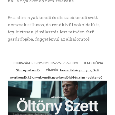
nál, a nyakkendő nem releváns.
Ez a slim nyakkendő és díszzsebkendő szett
nemcsak stílusos, de rendkívül sokoldalú is,
így biztosan jó választás lesz minden férfi
gardróbjába, függetlenül az alkalomtól!
PC-NY-NY+DISZZSEPI-S-0091
CIKKSZÁM:
KATEGÓRIA:
Slim nyakkendő
barna fehér pöttyös
férfi
CÍMKÉK:
,
nyakkendő
kék
nyakkendő
nyakkendő kötés
slim nyakkendő
,
,
,
,