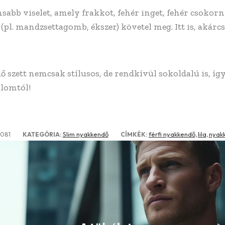
nsabb viselet, amely frakkot, fehér inget, fehér csokor
t (pl. mandzsettagomb, ékszer) követel meg. Itt is, akár
 szett nemcsak stílusos, de rendkívül sokoldalú is, így
alomtól!
081
Slim nyakkendő
férfi nyakkendő
lila
nyak
KATEGÓRIA:
CÍMKÉK:
,
,