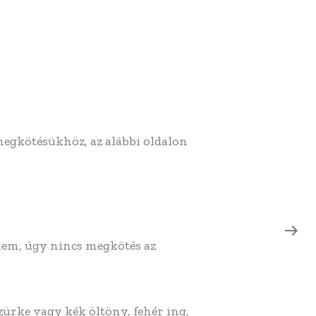
megkötésükhöz, az alábbi oldalon
 nem, úgy nincs megkötés az
szürke vagy kék öltöny, fehér ing,