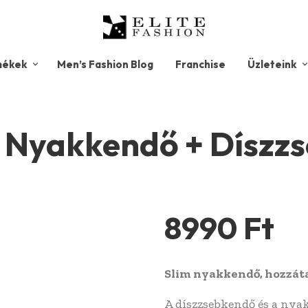
mékek
Men’s Fashion Blog
Franchise
Üzleteink
im Nyakkendő + Díszz
8990
Ft
Slim nyakkendő, hozzát
A díszzsebkendő és a nya