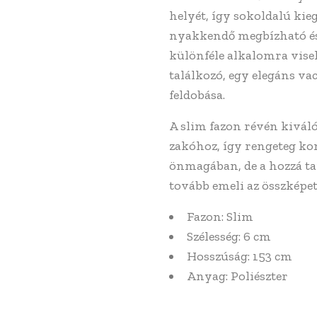
helyét, így sokoldalú kieg
nyakkendő megbízható és
különféle alkalomra visel
találkozó, egy elegáns v
feldobása.
A slim fazon révén kivál
zakóhoz, így rengeteg ko
önmagában, de a hozzá ta
tovább emeli az összképet
Fazon: Slim
Szélesség: 6 cm
Hosszúság: 153 cm
Anyag: Poliészter