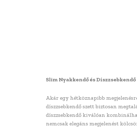
Slim Nyakkendő és Díszzsebkendő 
Akár egy hétköznapibb megjelenésre 
díszzsebkendő szett biztosan megtalá
díszzsebkendő kiválóan kombinálható
nemcsak elegáns megjelenést kölcsö