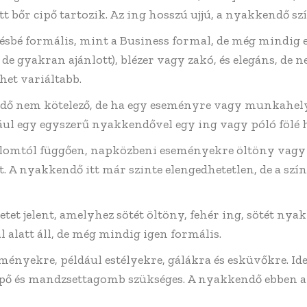
 bőr cipő tartozik. Az ing hosszú ujjú, a nyakkendő szí
ésbé formális, mint a Business formal, de még mindig e
de gyakran ajánlott), blézer vagy zakó, és elegáns, de n
het variáltabb.
ndő nem kötelező, de ha egy eseményre vagy munkahely
ául egy egyszerű nyakkendővel egy ing vagy póló fölé 
lomtól függően, napközbeni eseményekre öltöny vagy 
 A nyakkendő itt már szinte elengedhetetlen, de a szí
etet jelent, amelyhez sötét öltöny, fehér ing, sötét nyak
l alatt áll, de még mindig igen formális.
ményekre, például estélyekre, gálákra és esküvőkre. Ide
pő és mandzsettagomb szükséges. A nyakkendő ebben az