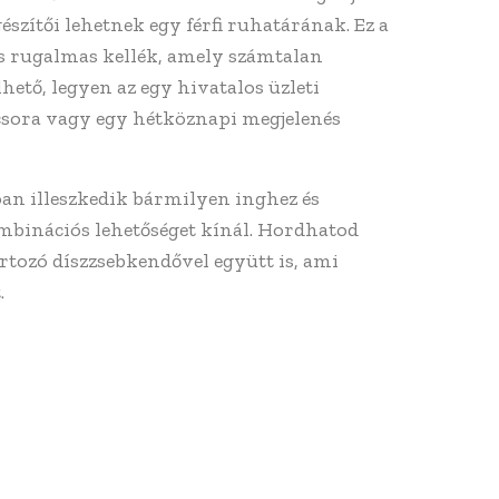
észítői lehetnek egy férfi ruhatárának. Ez a
 rugalmas kellék, amely számtalan
hető, legyen az egy hivatalos üzleti
acsora vagy egy hétköznapi megjelenés
óan illeszkedik bármilyen inghez és
mbinációs lehetőséget kínál. Hordhatod
rtozó díszzsebkendővel együtt is, ami
.