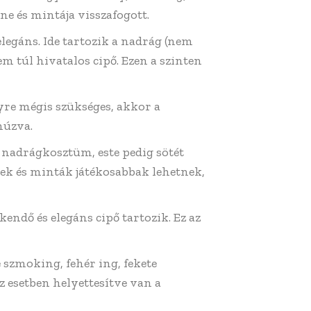
ne és mintája visszafogott.
legáns. Ide tartozik a nadrág (nem
em túl hivatalos cipő. Ezen a szinten
re mégis szükséges, akkor a
húzva.
nadrágkosztüm, este pedig sötét
nek és minták játékosabbak lehetnek,
kendő és elegáns cipő tartozik. Ez az
 szmoking, fehér ing, fekete
 esetben helyettesítve van a