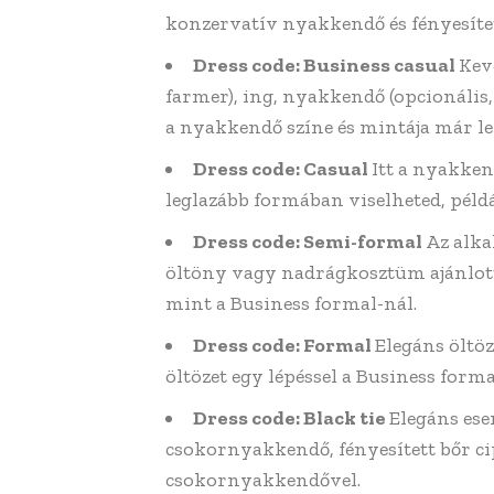
konzervatív nyakkendő és fényesített
Dress code: Business casual
Kev
farmer), ing, nyakkendő (opcionális, 
a nyakkendő színe és mintája már le
Dress code: Casual
Itt a nyakke
leglazább formában viselheted, péld
Dress code: Semi-formal
Az alka
öltöny vagy nadrágkosztüm ajánlott.
mint a Business formal-nál.
Dress code: Formal
Elegáns öltöz
öltözet egy lépéssel a Business forma
Dress code: Black tie
Elegáns ese
csokornyakkendő, fényesített bőr ci
csokornyakkendővel.