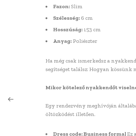
Fazon:
Slim
Szélesség:
6 cm
Hosszúság:
153 cm
Anyag:
Poliészter
Ha még csak ismerkedsz a nyakkendők
segítséget találsz: Hogyan kössünk
Mikor kötelező nyakkendőt viseln
Egy rendezvény meghívóján általában
öltözködést illetően.
Dress code: Business formal
Ez 