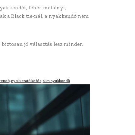
nyakkendőt, fehér mellényt,
csak a Black tie-nál, a nyakkendő nem
 biztosan jó választás lesz minden
kendő
nyakkendő kötés
slim nyakkendő
,
,