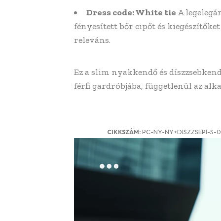
Dress code: White tie
A legelegá
fényesített bőr cipőt és kiegészítőke
releváns.
Ez a slim nyakkendő és díszzsebkendő
férfi gardróbjába, függetlenül az alk
PC-NY-NY+DISZZSEPI-S-0
CIKKSZÁM: