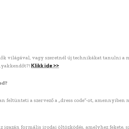
 világával, vagy szeretnél új technikákat tanulni a 
Klikk ide >>
 nyakkendőt?!
ed?
 feltünteti a szervező a „dress code”-ot, amennyiben
az igazán formális irodai öltözködés, amelyhez fekete, 