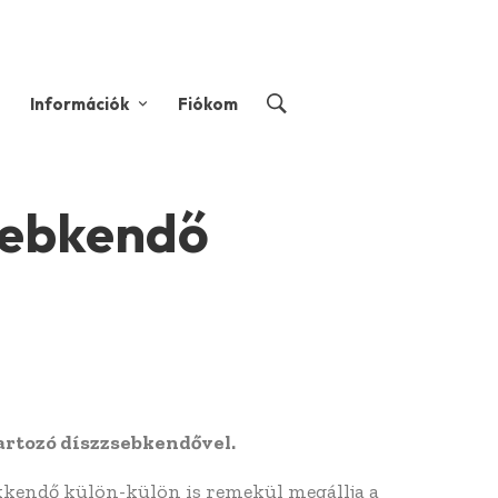
Információk
Fiókom
sebkendő
artozó díszzsebkendővel.
kkendő külön-külön is remekül megállja a