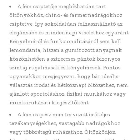
A fém csiptetője megbízhatóan tart
öltönyökhöz, chino- és farmernadrágokhoz
csíptetve, így sokoldalúan felhasználható az
elegánsabb és mindennapi viselethez egyaránt.
Kényelméről és funkcionalitásáról sem kell
lemondania, hiszen a gumírozott anyagnak
köszönhetően a sztreccses pántok bizonyos
szintig rugalmasak és kényelmesek. Fontos
ugyanakkor megjegyezni, hogy bár ideális
választás irodai és hétköznapi öltözethez, nem
ajánlott sportoláshoz, fizikai munkához vagy
munkaruházati kiegészítőként.
A fém csipesz nem tervezett erőteljes
tevékenységekhez, vastagabb nadrágokhoz
vagy többrétegű ruházathoz. Öltözködjön