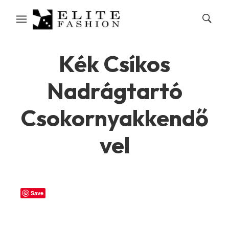
Kék Csíkos
Nadrágtartó
Csokornyakkendő
vel
Save