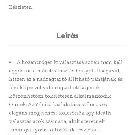
Készleten
Leírás
A hózentróger kiválasztása során nem kell
aggódnia a méretválasztás bonyolultságával,
hiszen ez a nadrágtartó állítható pántjának és
fém klipsszel való rögzíthetőségének
köszönhetően tökéletesen alkalmazkodik
Önnek. Az Y-hátú kialakítása stílusos és
elegáns megjelenést kölcsönöz, így ideális
választás azok számára, akik szeretnék
kihangsúlyozni öltözékük részleteit.