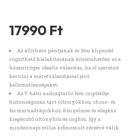
17990
Ft
Az állítható pántjának és fém klipsszel
rögzíthető kialakításának köszönhetően ez a
hózentróger ideális választás, ha el szeretné
kerülni a méretválasztással járó
kellemetlenségeket.
Az Y-hátú nadrágtartó fém csiptetője
biztonságosan tart öltönyökhöz, chino- és
farmernadrágokhoz. Kényelmes és elegáns
kiegészítő öltönyhöz és inghez, így a
mindennapi stílus kifinomult részévé válik.