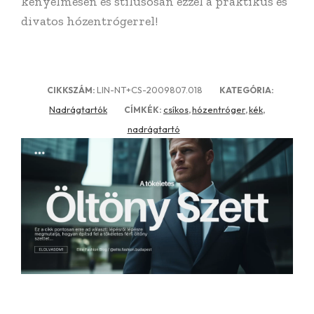
kényelmesen és stílusosan ezzel a praktikus és
divatos hózentrógerrel!
LIN-NT+CS-2009807.018
CIKKSZÁM:
KATEGÓRIA:
Nadrágtartók
csíkos
hózentróger
kék
CÍMKÉK:
,
,
,
nadrágtartó