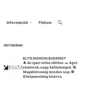
Információk
Fiókom
INSTAGRAM
ELITE.FASHION.BUDAPEST
🎩 Az igazi stílus időtlen.
👞 Apró
részletek, nagy különbségek.
🚀
Magabiztosság minden nap.
🚫
Középszerűség kizárva.