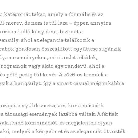
i kategóriát takar, amely a formális és az
túl merev, de nem is túl laza – éppen annyira
közben kellő kényelmet biztosít a
súly, ahol az elegancia találkozik a
rabok gondosan összeállított együttese sugárzik
olyan eseményeken, mint üzleti ebédek,
programok vagy akár egy randevú, ahol a
s póló pedig túl kevés. A 2026-os trendek a
ezik a hangsúlyt, így a smart casual még inkább a
 közepére nyúlik vissza, amikor a második
 a társasági események lazábbá váltak. A férfiak
nyakkendő kombinációt, és megjelentek olyan
akó, melyek a kényelmet és az eleganciát ötvözték.