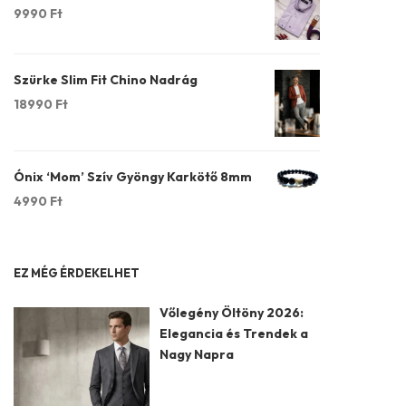
9990
Ft
Szürke Slim Fit Chino Nadrág
18990
Ft
Ónix ‘Mom’ Szív Gyöngy Karkötő 8mm
4990
Ft
EZ MÉG ÉRDEKELHET
Vőlegény Öltöny 2026:
Elegancia és Trendek a
Nagy Napra