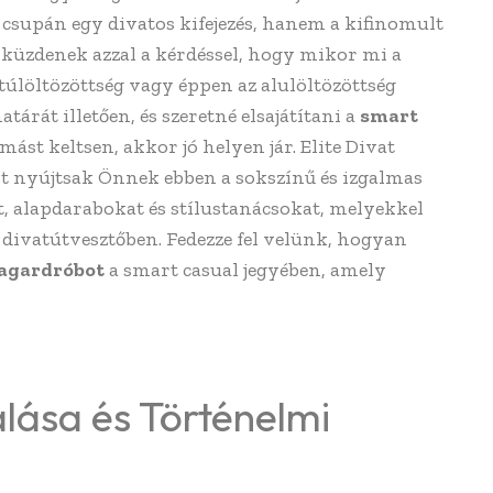
csupán egy divatos kifejezés, hanem a kifinomult
n küzdenek azzal a kérdéssel, hogy mikor mi a
 túlöltözöttség vagy éppen az alulöltözöttség
tárát illetően, és szeretné elsajátítani a
smart
ást keltsen, akkor jó helyen jár. Elite Divat
t nyújtsak Önnek ebben a sokszínű és izgalmas
, alapdarabokat és stílustanácsokat, melyekkel
 divatútvesztőben. Fedezze fel velünk, hogyan
lagardróbot
a smart casual jegyében, amely
lása és Történelmi