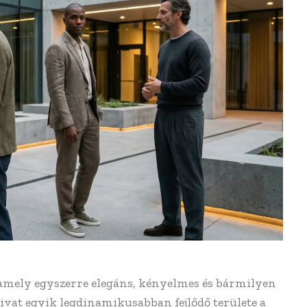
, amely egyszerre elegáns, kényelmes és bármilyen
ivat egyik legdinamikusabban fejlődő területe a