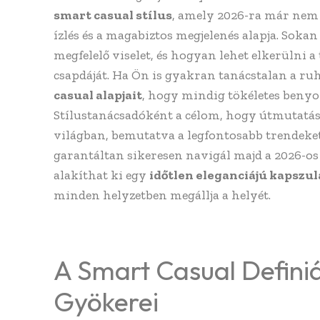
smart casual stílus
, amely 2026-ra már nem 
ízlés és a magabiztos megjelenés alapja. Soka
megfelelő viselet, és hogyan lehet elkerülni a
csapdáját. Ha Ön is gyakran tanácstalan a ruha
casual alapjait
, hogy mindig tökéletes benyom
Stílustanácsadóként a célom, hogy útmutatás
világban, bemutatva a legfontosabb trendeket
garantáltan sikeresen navigál majd a 2026-os
alakíthat ki egy
időtlen eleganciájú kapszu
minden helyzetben megállja a helyét.
A Smart Casual Definiá
Gyökerei