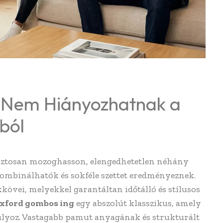
 Nem Hiányozhatnak a
ból
iztosan mozoghasson, elengedhetetlen néhány
kombinálhatók és sokféle szettet eredményeznek.
kkövei, melyekkel garantáltan időtálló és stílusos
xford gombos ing
egy abszolút klasszikus, amely
súlyoz. Vastagabb pamut anyagának és strukturált