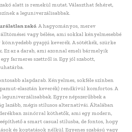
kó alatt is remekül mutat. Választhat fehéret,
színek a leguniverzálisabbak.
urálatlan zakó
. A hagyományos, merev
álltömései vagy bélése, ami sokkal kényelmesebbé
gy könnyedebb gyapjú keverék. A sötétkék, szürke
. Ez az a darab, ami azonnal emeli bármelyik
 egy farmeres szettről is. Egy jól szabott,
ruhatárba.
ontosabb alapdarab. Kényelmes, sokféle színben
l. pamut-elasztán keverék) rendkívül komfortos. A
 a leguniverzálisabbak. Egyre népszerűbbek a
g lazább, mégis stílusos alternatívái. Általában
 derékban zsinórral köthetők, ami egy modern,
beépíthető a smart casual stílusba, de fontos, hogy
dások és koptatások nélkül. Egyenes szabású vagy