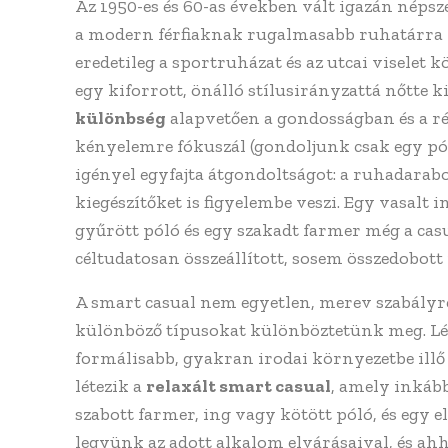
Az 1950-es és 60-as években vált igazán népsz
a modern férfiaknak rugalmasabb ruhatárra v
eredetileg a sportruházat és az utcai visele
egy kiforrott, önálló stílusirányzattá nőtte k
különbség
alapvetően a gondosságban és a rész
kényelemre fókuszál (gondoljunk csak egy pól
igényel egyfajta átgondoltságot: a ruhadarabo
kiegészítőket is figyelembe veszi. Egy vasalt
gyűrött póló és egy szakadt farmer még a cas
céltudatosan összeállított, sosem összedobott
A smart casual nem egyetlen, merev szabályr
különböző típusokat különböztetünk meg. Lé
formálisabb, gyakran irodai környezetbe illő 
létezik a
relaxált smart casual
, amely inkább
szabott farmer, ing vagy kötött póló, és egy e
legyünk az adott alkalom elvárásaival, és ahh