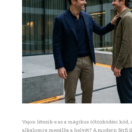
Vajon létezik-e az a mágikus öltözködési kód
alkalomra megállja a helyét? A modern férfi d