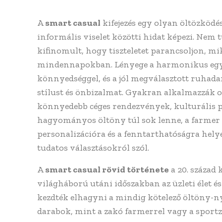
A
smart casual
kifejezés egy olyan öltözködés
informális viselet közötti hidat képezi. Nem 
kifinomult, hogy tiszteletet parancsoljon, mi
mindennapokban. Lényege a harmonikus egyen
könnyedséggel, és a jól megválasztott ruhada
stílust és önbizalmat. Gyakran alkalmazzák 
könnyedebb céges rendezvények, kulturális 
hagyományos öltöny túl sok lenne, a farmer é
personalizációra és a fenntarthatóságra hely
tudatos választásokról szól.
A
smart casual rövid története
a 20. század
világháború utáni időszakban az üzleti élet és
kezdték elhagyni a mindig kötelező öltöny-
darabok, mint a zakó farmerrel vagy a sportz