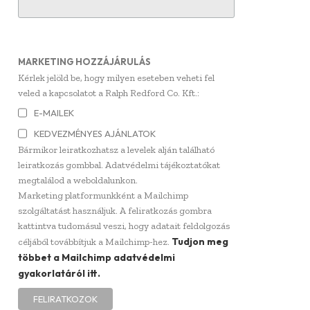
MARKETING HOZZÁJÁRULÁS
Kérlek jelöld be, hogy milyen eseteben veheti fel
veled a kapcsolatot a Ralph Redford Co. Kft.:
E-MAILEK
KEDVEZMÉNYES AJÁNLATOK
Bármikor leiratkozhatsz a levelek alján található
leiratkozás gombbal. Adatvédelmi tájékoztatókat
megtalálod a weboldalunkon.
Marketing platformunkként a Mailchimp
szolgáltatást használjuk. A feliratkozás gombra
kattintva tudomásul veszi, hogy adatait feldolgozás
Tudjon meg
céljából továbbítjuk a Mailchimp-hez.
többet a Mailchimp adatvédelmi
gyakorlatáról itt.