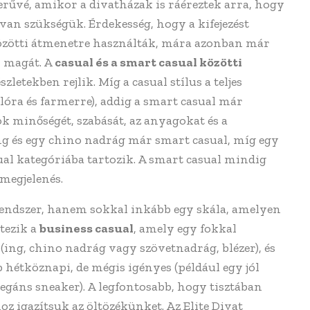
erűvé, amikor a divatházak is ráéreztek arra, hogy
an szükségük. Érdekesség, hogy a kifejezést
t közötti átmenetre használták, mára azonban már
i magát. A
casual és a smart casual közötti
letekben rejlik. Míg a casual stílus a teljes
óra és farmerre), addig a smart casual már
k minőségét, szabását, az anyagokat és a
 ing és egy chino nadrág már smart casual, míg egy
ual kategóriába tartozik. A smart casual mindig
 megjelenés.
endszer, hanem sokkal inkább egy skála, amelyen
tezik a
business casual
, amely egy fokkal
(ing, chino nadrág vagy szövetnadrág, blézer), és
 hétköznapi, de mégis igényes (például egy jól
legáns sneaker). A legfontosabb, hogy tisztában
oz igazítsuk az öltözékünket. Az Elite Divat