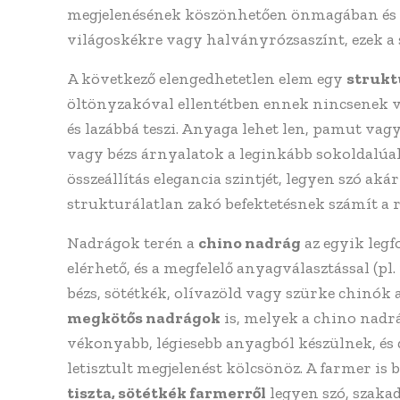
megjelenésének köszönhetően önmagában és za
világoskékre vagy halványrózsaszínt, ezek a 
A következő elengedhetetlen elem egy
strukt
öltönyzakóval ellentétben ennek nincsenek v
és lazábbá teszi. Anyaga lehet len, pamut va
vagy bézs árnyalatok a leginkább sokoldalúak
összeállítás elegancia szintjét, legyen szó akár
strukturálatlan zakó befektetésnek számít a 
Nadrágok terén a
chino nadrág
az egyik legf
elérhető, és a megfelelő anyagválasztással (p
bézs, sötétkék, olívazöld vagy szürke chinók
megkötős nadrágok
is, melyek a chino nadrá
vékonyabb, légiesebb anyagból készülnek, és
letisztult megjelenést kölcsönöz. A farmer is 
tiszta, sötétkék farmerről
legyen szó, szaka