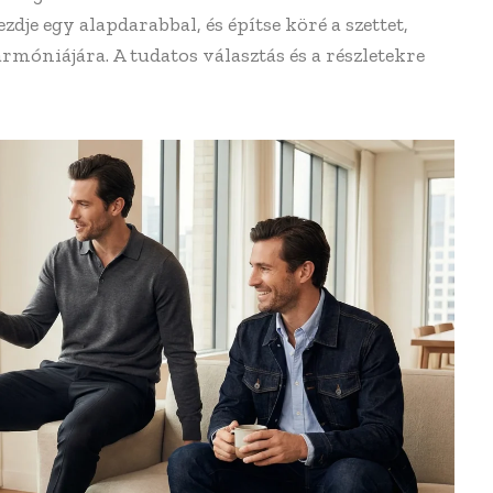
dje egy alapdarabbal, és építse köré a szettet,
rmóniájára. A tudatos választás és a részletekre