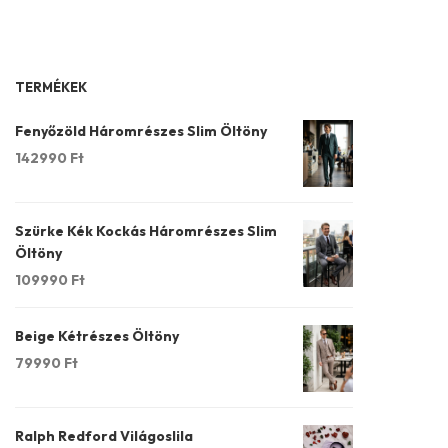
TERMÉKEK
Fenyőzöld Háromrészes Slim Öltöny
142990
Ft
Szürke Kék Kockás Háromrészes Slim
Öltöny
109990
Ft
Beige Kétrészes Öltöny
79990
Ft
Ralph Redford Világoslila