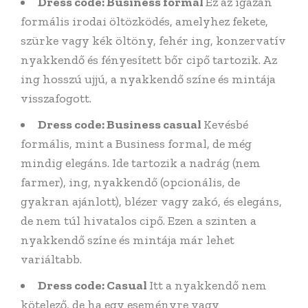
Dress code: Business formal
Ez az igazán
formális irodai öltözködés, amelyhez fekete,
szürke vagy kék öltöny, fehér ing, konzervatív
nyakkendő és fényesített bőr cipő tartozik. Az
ing hosszú ujjú, a nyakkendő színe és mintája
visszafogott.
Dress code: Business casual
Kevésbé
formális, mint a Business formal, de még
mindig elegáns. Ide tartozik a nadrág (nem
farmer), ing, nyakkendő (opcionális, de
gyakran ajánlott), blézer vagy zakó, és elegáns,
de nem túl hivatalos cipő. Ezen a szinten a
nyakkendő színe és mintája már lehet
variáltabb.
Dress code: Casual
Itt a nyakkendő nem
kötelező, de ha egy eseményre vagy