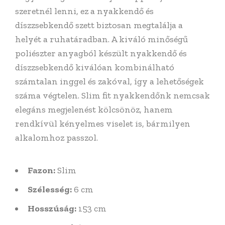
szeretnél lenni, ez a nyakkendő és
díszzsebkendő szett biztosan megtalálja a
helyét a ruhatáradban.
A kiváló minőségű
poliészter anyagból készült nyakkendő és
díszzsebkendő kiválóan kombinálható
számtalan inggel és zakóval, így a lehetőségek
száma végtelen. Slim fit nyakkendőnk nemcsak
elegáns megjelenést kölcsönöz, hanem
rendkívül kényelmes viselet is, bármilyen
alkalomhoz passzol.
Fazon:
Slim
Szélesség:
6 cm
Hosszúság:
153 cm