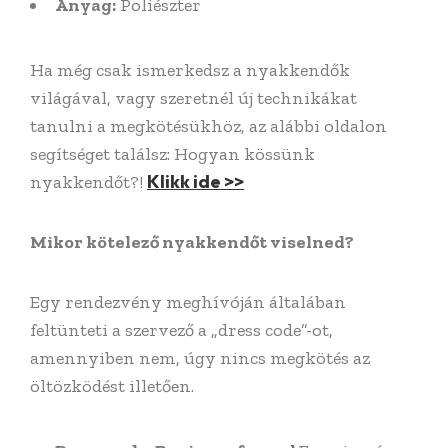
Anyag:
Poliészter
Ha még csak ismerkedsz a nyakkendők
világával, vagy szeretnél új technikákat
tanulni a megkötésükhöz, az alábbi oldalon
segítséget találsz: Hogyan kössünk
Klikk ide >>
nyakkendőt?!
Mikor kötelező nyakkendőt viselned?
Egy rendezvény meghívóján általában
feltünteti a szervező a „dress code”-ot,
amennyiben nem, úgy nincs megkötés az
öltözködést illetően.