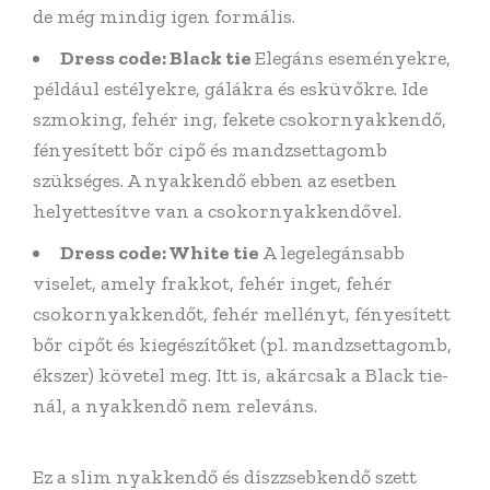
de még mindig igen formális.
Dress code: Black tie
Elegáns eseményekre,
például estélyekre, gálákra és esküvőkre. Ide
szmoking, fehér ing, fekete csokornyakkendő,
fényesített bőr cipő és mandzsettagomb
szükséges. A nyakkendő ebben az esetben
helyettesítve van a csokornyakkendővel.
Dress code: White tie
A legelegánsabb
viselet, amely frakkot, fehér inget, fehér
csokornyakkendőt, fehér mellényt, fényesített
bőr cipőt és kiegészítőket (pl. mandzsettagomb,
ékszer) követel meg. Itt is, akárcsak a Black tie-
nál, a nyakkendő nem releváns.
Ez a slim nyakkendő és díszzsebkendő szett