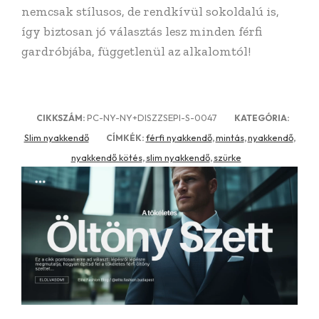
nemcsak stílusos, de rendkívül sokoldalú is,
így biztosan jó választás lesz minden férfi
gardróbjába, függetlenül az alkalomtól!
PC-NY-NY+DISZZSEPI-S-0047
CIKKSZÁM:
KATEGÓRIA:
Slim nyakkendő
férfi nyakkendő
mintás
nyakkendő
CÍMKÉK:
,
,
,
nyakkendő kötés
slim nyakkendő
szürke
,
,