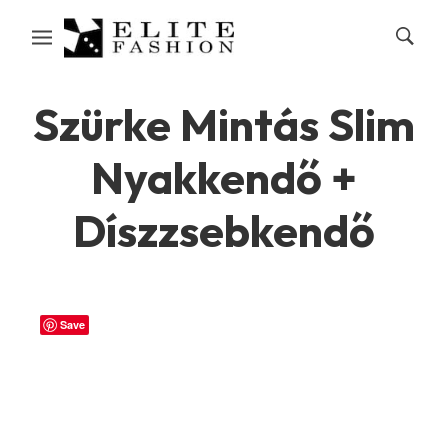
Szürke Mintás Slim
Nyakkendő +
Díszzsebkendő
Save