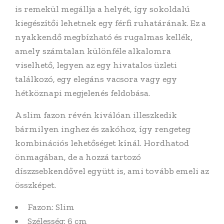
is remekül megállja a helyét, így sokoldalú
kiegészítői lehetnek egy férfi ruhatárának. Ez a
nyakkendő megbízható és rugalmas kellék,
amely számtalan különféle alkalomra
viselhető, legyen az egy hivatalos üzleti
találkozó, egy elegáns vacsora vagy egy
hétköznapi megjelenés feldobása.
A slim fazon révén kiválóan illeszkedik
bármilyen inghez és zakóhoz, így rengeteg
kombinációs lehetőséget kínál. Hordhatod
önmagában, de a hozzá tartozó
díszzsebkendővel együtt is, ami tovább emeli az
összképet.
Fazon: Slim
Szélesség: 6 cm