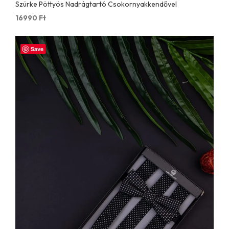
Szürke Pöttyös Nadrágtartó Csokornyakkendővel
16990
Ft
Save