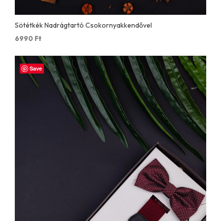
Sötétkék Nadrágtartó Csokornyakkendővel
6990
Ft
Save