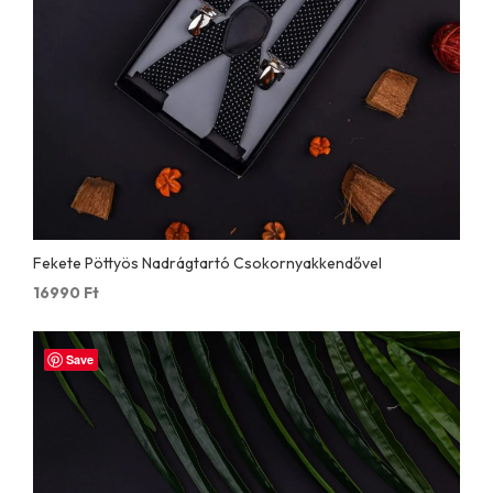
Fekete Pöttyös Nadrágtartó Csokornyakkendővel
16990
Ft
Save