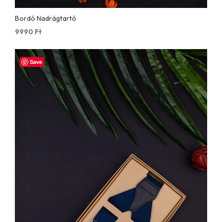
Bordó Nadrágtartó
9990
Ft
Save