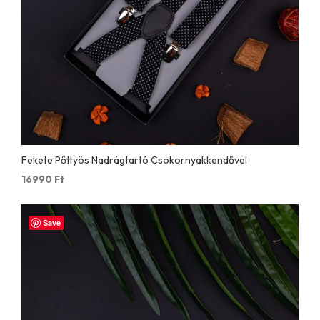
Fekete Pőttyös Nadrágtartó Csokornyakkendővel
16990
Ft
Save