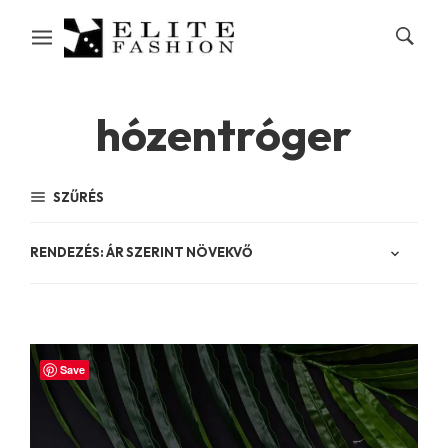
hózentróger
SZŰRÉS
Save