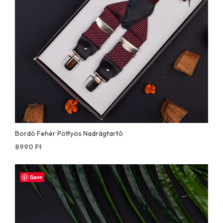
Bordó Fehér Pöttyös Nadrágtartó
8990
Ft
Save