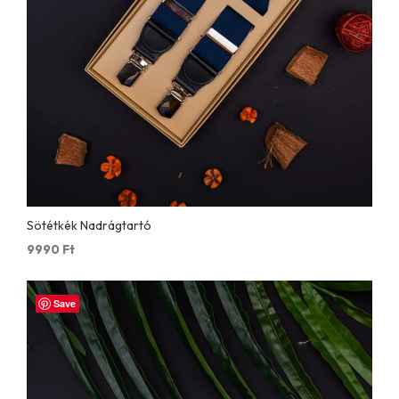
Sötétkék Nadrágtartó
9990
Ft
Save