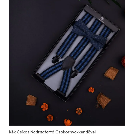
Kék Csíkos Nadrágtartó Csokornyakkendővel