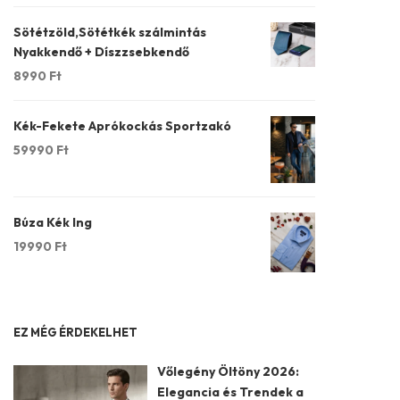
Sötétzöld,Sötétkék szálmintás
Nyakkendő + Díszzsebkendő
8990
Ft
Kék-Fekete Aprókockás Sportzakó
59990
Ft
Búza Kék Ing
19990
Ft
EZ MÉG ÉRDEKELHET
Vőlegény Öltöny 2026:
Elegancia és Trendek a