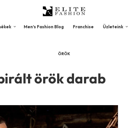
mékek
Men’s Fashion Blog
Franchise
Üzleteink
ÖRÖK
spirált örök darab