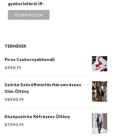
gyakorlatáról itt.
TERMÉKEK
Piros Csokornyakkendő
6990
Ft
Szürke Szövöttmintás Háromrészes
Slim Öltöny
98990
Ft
Középszürke Kétrészes Öltöny
87990
Ft