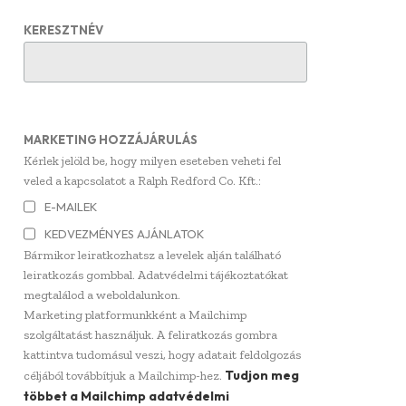
KERESZTNÉV
MARKETING HOZZÁJÁRULÁS
Kérlek jelöld be, hogy milyen eseteben veheti fel
veled a kapcsolatot a Ralph Redford Co. Kft.:
E-MAILEK
KEDVEZMÉNYES AJÁNLATOK
Bármikor leiratkozhatsz a levelek alján található
leiratkozás gombbal. Adatvédelmi tájékoztatókat
megtalálod a weboldalunkon.
Marketing platformunkként a Mailchimp
szolgáltatást használjuk. A feliratkozás gombra
kattintva tudomásul veszi, hogy adatait feldolgozás
Tudjon meg
céljából továbbítjuk a Mailchimp-hez.
többet a Mailchimp adatvédelmi