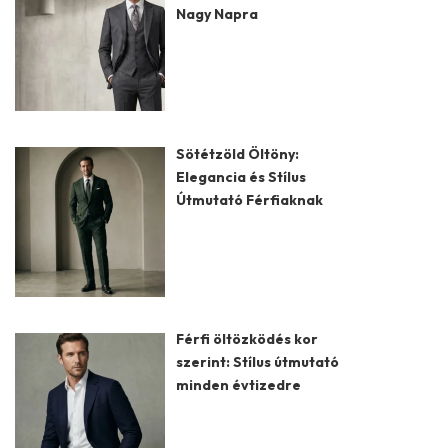
Nagy Napra
Sötétzöld Öltöny:
Elegancia és Stílus
Útmutató Férfiaknak
Férfi öltözködés kor
szerint: Stílus útmutató
minden évtizedre