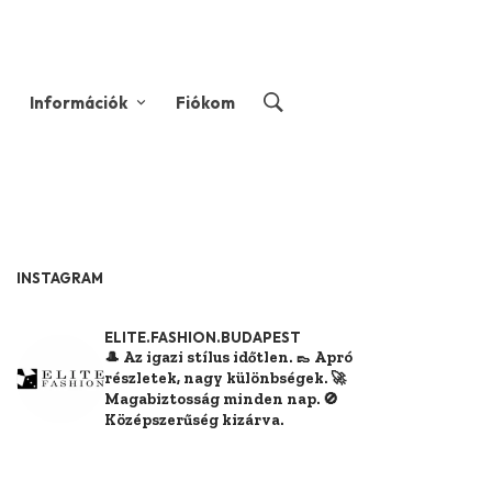
Információk
Fiókom
INSTAGRAM
ELITE.FASHION.BUDAPEST
🎩 Az igazi stílus időtlen.
👞 Apró
részletek, nagy különbségek.
🚀
Magabiztosság minden nap.
🚫
Középszerűség kizárva.