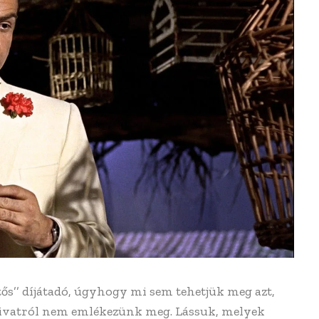
tős’’ díjátadó, úgyhogy mi sem tehetjük meg azt,
 divatról nem emlékezünk meg. Lássuk, melyek