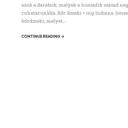
azok a darabok, melyek a huszadik század na
ruhatárunkba. Bőr dzseki + ing Indiana Jones f
bőrdzseki, melyet…
CONTINUE READING →