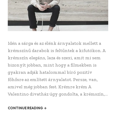
Idén a sárga és az élénk árnyalatok mellett a
krémszínű darabok is feltűntek a kifutókon. A
krémszín elegáns, laza és szexi, amit mi sem
bizonyít jobban, mint hogy a filmekben is
gyakran adják hatalommal bíró pozitív
főhősre az említett árnyalatot. Persze, van,
amivel még jobban fest. Krémre krém A
Valentino divatház úgy gondolta, a krémszín,…
CONTINUE READING →