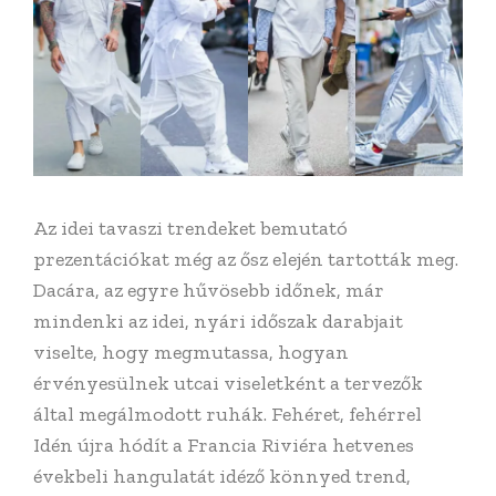
Az idei tavaszi trendeket bemutató
prezentációkat még az ősz elején tartották meg.
Dacára, az egyre hűvösebb időnek, már
mindenki az idei, nyári időszak darabjait
viselte, hogy megmutassa, hogyan
érvényesülnek utcai viseletként a tervezők
által megálmodott ruhák. Fehéret, fehérrel
Idén újra hódít a Francia Riviéra hetvenes
évekbeli hangulatát idéző könnyed trend,