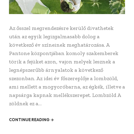
Az ősszel megrendezésre kerülő divathetek
után az egyik legizgalmasabb dolog a
következő év színeinek meghatározása. A
Pantone központjában komoly szakemberek
törik a fejüket azon, vajon melyek lesznek a
legnépszerűbb árnyalatok a következő
szezonban. Az idei év főszereplője a lombzöld,
ami mellett a mogyoróbarna, az égkék, illetve a
napsárga kapnak mellékszerepet. Lombzöld A
zöldnek ez a…
CONTINUE READING →