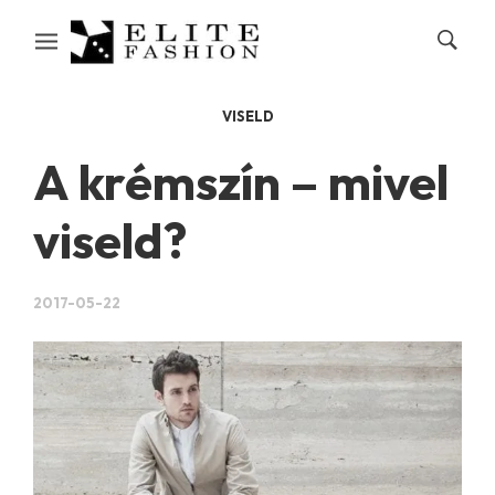
VISELD
A krémszín – mivel
viseld?
2017-05-22