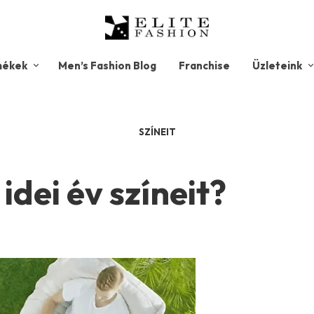
mékek
Men’s Fashion Blog
Franchise
Üzleteink
SZÍNEIT
idei év színeit?