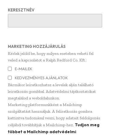
KERESZTNÉV
MARKETING HOZZÁJÁRULÁS
Kérlek jelöld be, hogy milyen eseteben veheti fel
veled a kapcsolatot a Ralph Redford Co. Kft.:
E-MAILEK
KEDVEZMÉNYES AJÁNLATOK
Bármikor leiratkozhatsz a levelek alján található
leiratkozás gombbal. Adatvédelmi tájékoztatókat
megtalálod a weboldalunkon.
Marketing platformunkként a Mailchimp
szolgáltatást használjuk. A feliratkozás gombra
kattintva tudomásul veszi, hogy adatait feldolgozás
Tudjon meg
céljából továbbítjuk a Mailchimp-hez.
többet a Mailchimp adatvédelmi