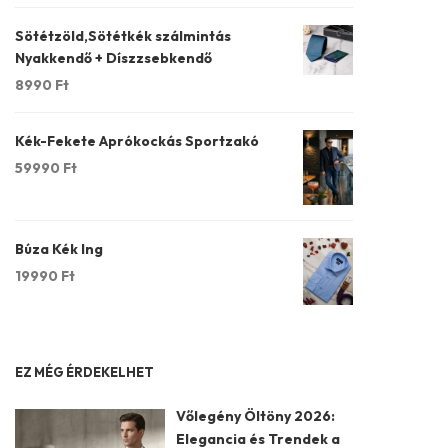
Sötétzöld,Sötétkék szálmintás
Nyakkendő + Díszzsebkendő
8990
Ft
Kék-Fekete Aprókockás Sportzakó
59990
Ft
Búza Kék Ing
19990
Ft
EZ MÉG ÉRDEKELHET
Vőlegény Öltöny 2026:
Elegancia és Trendek a