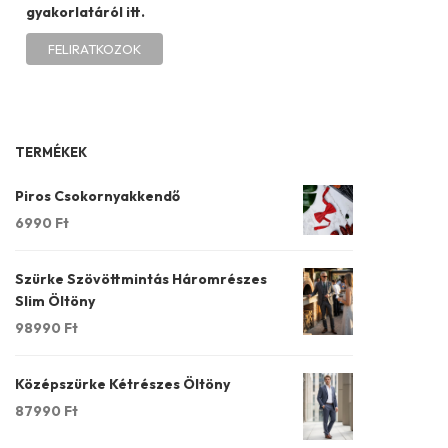
gyakorlatáról itt.
TERMÉKEK
Piros Csokornyakkendő
6990
Ft
Szürke Szövöttmintás Háromrészes
Slim Öltöny
98990
Ft
Középszürke Kétrészes Öltöny
87990
Ft