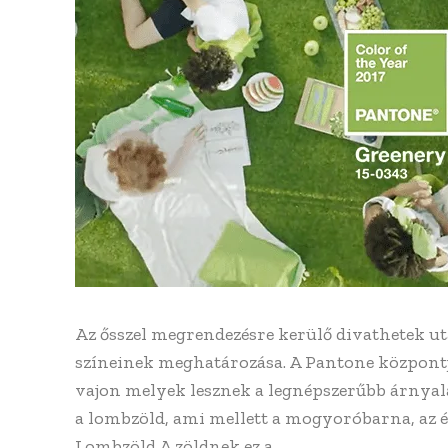
Az ősszel megrendezésre kerülő divathetek ut
színeinek meghatározása. A Pantone központj
vajon melyek lesznek a legnépszerűbb árnyalat
a lombzöld, ami mellett a mogyoróbarna, az é
Lombzöld A zöldnek ez a…