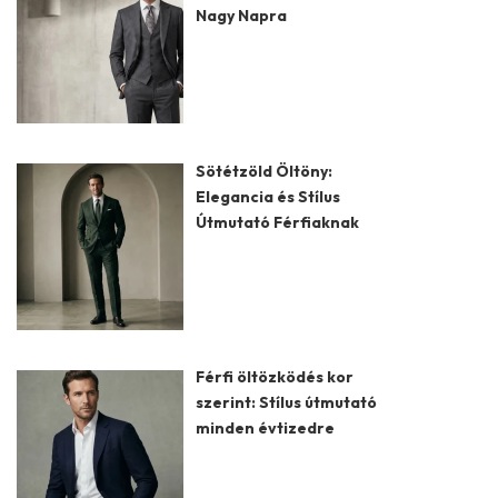
Nagy Napra
Sötétzöld Öltöny:
Elegancia és Stílus
Útmutató Férfiaknak
Férfi öltözködés kor
szerint: Stílus útmutató
minden évtizedre