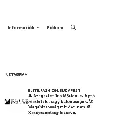
Információk
Fiókom
INSTAGRAM
ELITE.FASHION.BUDAPEST
🎩 Az igazi stílus időtlen.
👞 Apró
részletek, nagy különbségek.
🚀
Magabiztosság minden nap.
🚫
Középszerűség kizárva.