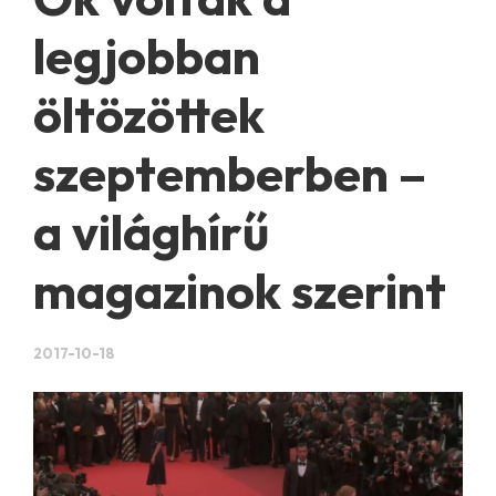
legjobban
öltözöttek
szeptemberben –
a világhírű
magazinok szerint
2017-10-18