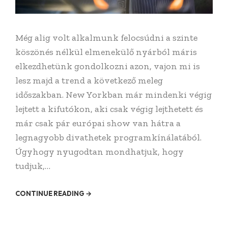
Még alig volt alkalmunk felocsúdni a szinte
köszönés nélkül elmenekülő nyárból máris
elkezdhetünk gondolkozni azon, vajon mi is
lesz majd a trend a következő meleg
időszakban. New Yorkban már mindenki végig
lejtett a kifutókon, aki csak végig lejthetett és
már csak pár európai show van hátra a
legnagyobb divathetek programkínálatából.
Úgyhogy nyugodtan mondhatjuk, hogy
tudjuk,…
CONTINUE READING →