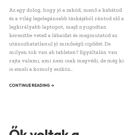
Az egy dolog, hogy jó a zakód, menő a kabátod
és a világ legelegánsabb táskájából rántod elő a
legkirályabb laptopot, majd nyugodtan
keresztbe veted a lábaidat és megmutatod az
utánozhatatlanul jó minőségű cipődet. De
milyen tok van ab tableten? Egyáltalán van
rajta valami, ami nem csak megvédi, de még ki
is emeli a komoly eszköz...
CONTINUE READING →
Ők voltak a