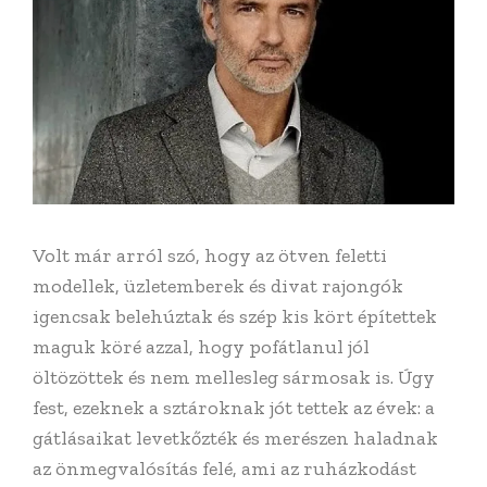
Volt már arról szó, hogy az ötven feletti
modellek, üzletemberek és divat rajongók
igencsak belehúztak és szép kis kört építettek
maguk köré azzal, hogy pofátlanul jól
öltözöttek és nem mellesleg sármosak is. Úgy
fest, ezeknek a sztároknak jót tettek az évek: a
gátlásaikat levetkőzték és merészen haladnak
az önmegvalósítás felé, ami az ruházkodást