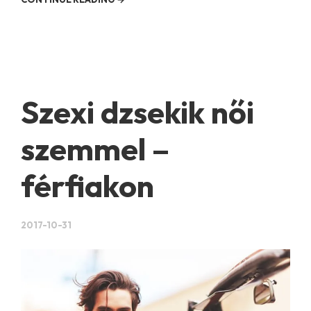
Szexi dzsekik női
szemmel –
férfiakon
2017-10-31