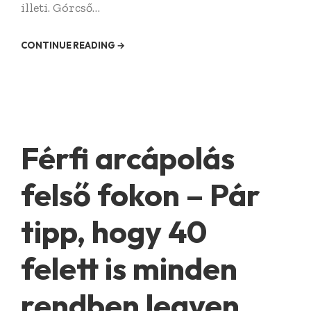
illeti. Górcső…
CONTINUE READING →
Férfi arcápolás
felső fokon – Pár
tipp, hogy 40
felett is minden
rendben legyen