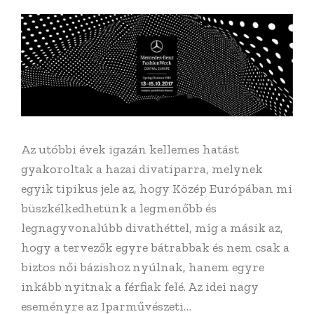
Az utóbbi évek igazán kellemes hatást
gyakoroltak a hazai divatiparra, melynek
egyik tipikus jele az, hogy Közép Európában mi
büszkélkedhetünk a legmenőbb és
legnagyvonalúbb divathéttel, míg a másik az,
hogy a tervezők egyre bátrabbak és nem csak a
biztos női bázishoz nyúlnak, hanem egyre
inkább nyitnak a férfiak felé. Az idei nagy
eseményre az Iparművészeti…