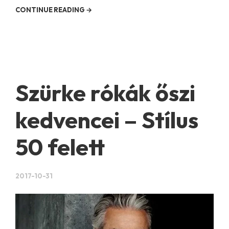
CONTINUE READING →
Szürke rókák őszi
kedvencei – Stílus
50 felett
2017-10-31