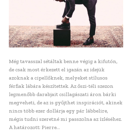
Még tavasszal sétáltak benne végig a kifutón,
de csak most érkezett el igazán az idejük
azoknak a cipellőknek, melyeket stílusos
férfiak lábára készítettek. Az őszi-téli szezon
legmenőbb darabjait csillagászati áron bárki
megveheti, de az is gyűjthet inspirációt, akinek
nincs több ezer dollárja egy pár lábbelire,
mégis tudni szeretné mi passzolna az ízléséhez.
A határozott: Pierre…